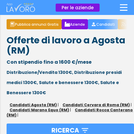
×
Per le aziende
Pubblica annunci Gratis
Aziende
Candidati
Arti
Offerte di lavoro a Agosta
(RM)
Con stipendio fino a 1600 €/mese
Distribuzione/Vendita 1300€,
Distribuzione presidi
medici 1300€,
Salute e benessere 1300€,
Salute e
Benessere 1300€
Candidati Agosta (RM)
|
Candidati Cervara di Roma (RM)
|
Candidati Marano Equo (RM)
|
Candidati Rocca Canterano
(RM)
|
RICERCA