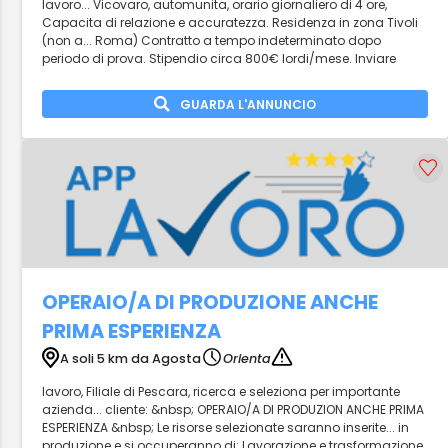
lavoro... Vicovaro, automunita, orario giornaliero di 4 ore,
Capacita di relazione e accuratezza. Residenza in zona Tivoli
(non a... Roma) Contratto a tempo indeterminato dopo
periodo di prova. Stipendio circa 800€ lordi/mese. Inviare
GUARDA L'ANNUNCIO
OPERAIO/A DI PRODUZIONE ANCHE
PRIMA ESPERIENZA
A soli 5 km da Agosta
Orienta
lavoro, Filiale di Pescara, ricerca e seleziona per importante
azienda... cliente: &nbsp; OPERAIO/A DI PRODUZION ANCHE PRIMA
ESPERIENZA &nbsp; Le risorse selezionate saranno inserite... in
produzione e si occuperanno di: Lavorazione e trasformazione