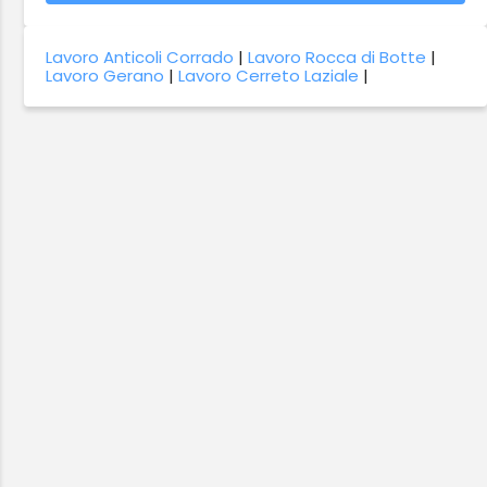
Lavoro Anticoli Corrado
|
Lavoro Rocca di Botte
|
Lavoro Gerano
|
Lavoro Cerreto Laziale
|