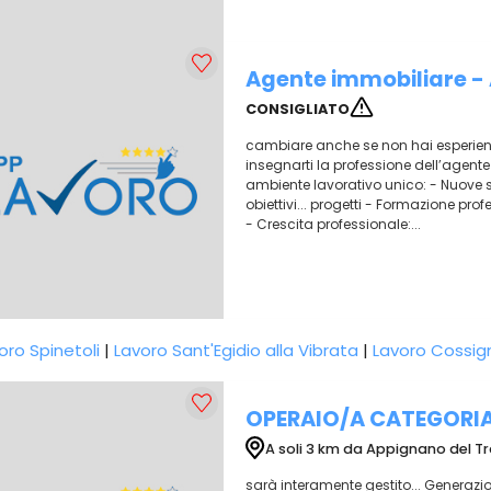
Agente immobiliare - 
CONSIGLIATO
cambiare anche se non hai esperienz
insegnarti la professione dell’agent
ambiente lavorativo unico: - Nuove s
obiettivi... progetti - Formazione pr
- Crescita professionale:...
oro Spinetoli
|
Lavoro Sant'Egidio alla Vibrata
|
Lavoro Cossi
OPERAIO/A CATEGORIA
A soli 3 km da Appignano del T
sarà interamente gestito... Generazi