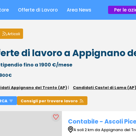
tore
Offerte di Lavoro
Area News
Per le az
Articoli
ferte di lavoro a Appignano d
tipendio fino a 1900 €/mese
 1900€
idati Appignano del Tronto (AP)
|
Candidati Castel di Lama (AP
RCA
Consigli per trovare lavoro
Contabile - Ascoli Pic
A soli 2 km da Appignano del T