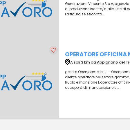
Generazione Vincente S.p.A, agenzia p
di produzione iscritto/a alle liste d
La figura selezionata...
OPERATORE OFFICINA
A soli 3 km da Appignano del T
gestito Openjobmetis... -- Openjobme
cliente operatore nel settore gomma
Ruolo e mansione L'operatore officin
occuperà di manutenzione e...