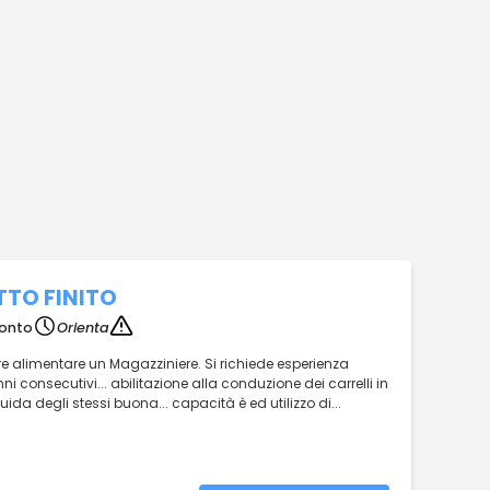
TTO FINITO
ronto
Orienta
ore alimentare un Magazziniere. Si richiede esperienza
i consecutivi... abilitazione alla conduzione dei carrelli in
uida degli stessi buona... capacità è ed utilizzo di...