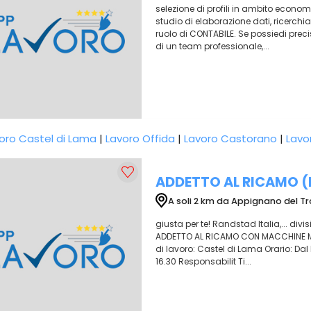
selezione di profili in ambito economic
studio di elaborazione dati, ricerch
ruolo di CONTABILE. Se possiedi precisi
di un team professionale,...
oro Castel di Lama
|
Lavoro Offida
|
Lavoro Castorano
|
Lavo
ADDETTO AL RICAMO (
A soli 2 km da Appignano del T
giusta per te! Randstad Italia,... divi
ADDETTO AL RICAMO CON MACCHINE MULT
di lavoro: Castel di Lama Orario: Dal l
16.30 Responsabilit Ti...