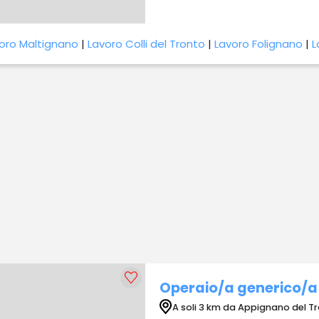
oro Maltignano
|
Lavoro Colli del Tronto
|
Lavoro Folignano
|
L
Operaio/a generico/a
A soli 3 km da Appignano del T