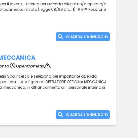
er il lavoro,... ricerca per azienda cliente un/a operaio/a
i collocamento mirato (legge 68/99 art... 1). ### Posizione
GUARDA L'ANNUNCIO
 MECCANICA
ronto
Openjobmetis
tis Spa, ricerca e seleziona per importante azienda
 plastica... una figura di OPERATORE OFFICINA MECCANICA.
a meccanica, in affiancamento al... personale interno si
GUARDA L'ANNUNCIO