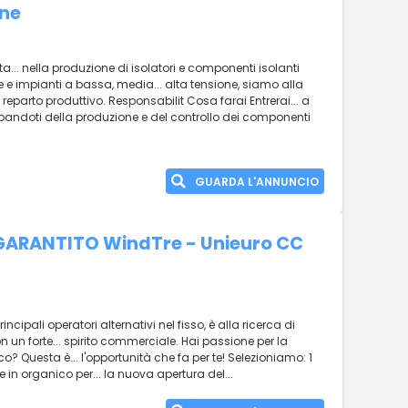
one
a... nella produzione di isolatori e componenti isolanti
e e impianti a bassa, media... alta tensione, siamo alla
l reparto produttivo. Responsabilit Cosa farai Entrerai... a
andoti della produzione e del controllo dei componenti
GUARDA L'ANNUNCIO
 GARANTITO WindTre - Unieuro CC
rincipali operatori alternativi nel fisso, è alla ricerca di
n un forte... spirito commerciale. Hai passione per la
co? Questa è... l'opportunità che fa per te! Selezioniamo: 1
n organico per... la nuova apertura del...