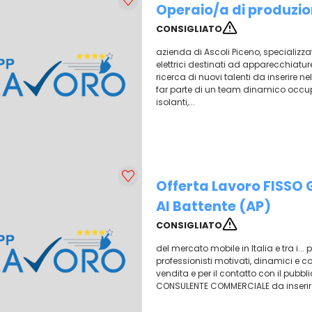
Operaio/a di produzi
CONSIGLIATO
azienda di Ascoli Piceno, specializzat
elettrici destinati ad apparecchiatur
ricerca di nuovi talenti da inserire ne
far parte di un team dinamico occup
isolanti,...
Offerta Lavoro FISSO
Al Battente (AP)
CONSIGLIATO
del mercato mobile in Italia e tra i... p
professionisti motivati, dinamici e co
vendita e per il contatto con il pubbli
CONSULENTE COMMERCIALE da inserire i