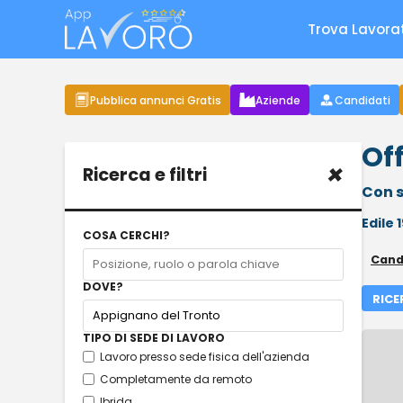
Trova Lavora
Pubblica annunci Gratis
Aziende
Candidati
Of
×
Ricerca e filtri
Con s
Edile
COSA CERCHI?
Cand
DOVE?
RICE
TIPO DI SEDE DI LAVORO
Lavoro presso sede fisica dell'azienda
Completamente da remoto
Ibrida