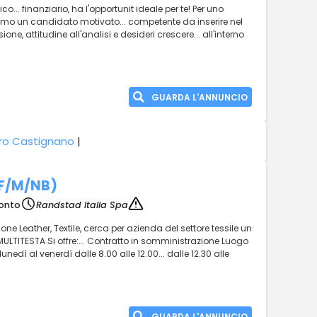
o... finanziario, ha l'opportunit ideale per te! Per uno
iamo un candidato motivato... competente da inserire nel
one, attitudine all'analisi e desideri crescere... all'interno
GUARDA L'ANNUNCIO
ro Castignano
|
F/M/NB)
ronto
Randstad Italia Spa
sione Leather, Textile, cerca per azienda del settore tessile un
ITESTA Si offre:... Contratto in somministrazione Luogo
unedì al venerdì dalle 8.00 alle 12.00... dalle 12.30 alle
GUARDA L'ANNUNCIO