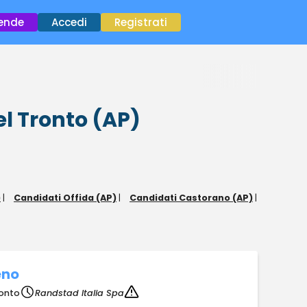
×
iende
Accedi
Registrati
el Tronto (AP)
)
|
Candidati Offida (AP)
|
Candidati Castorano (AP)
|
eno
ronto
Randstad Italia Spa