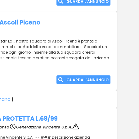
GUARDA L'ANNUNCIO
Ascoli Piceno
a? La... nostra squadra di Ascoli Piceno è pronta a
e immobiliare/addetto vendita immobiliare... Scoprirai un
fide ogni giorno: insieme alla tua squadra creerai
ofessionale: teorica e pratica costante erogata dall’azienda
GUARDA L'ANNUNCIO
gnano
|
 PROTETTA L.68/99
ronto
Generazione Vincente S.p.A.
one Vincente S.p.A.. -- ### Descrizione azienda