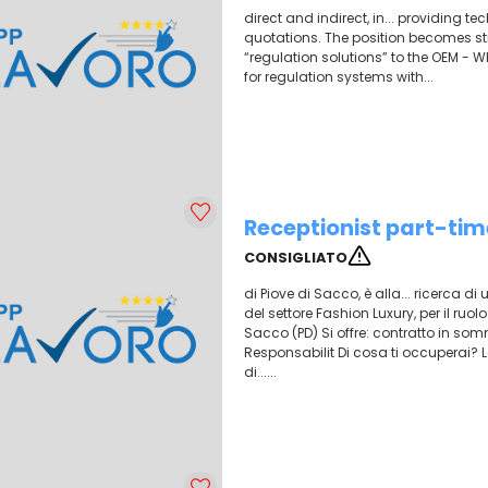
direct and indirect, in... providing 
quotations. The position becomes str
“regulation solutions” to the OEM - Wh
for regulation systems with...
Receptionist part-ti
CONSIGLIATO
di Piove di Sacco, è alla... ricerca di
del settore Fashion Luxury, per il ruol
Sacco (PD) Si offre: contratto in som
Responsabilit Di cosa ti occuperai? La
di......