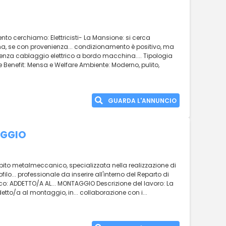
ento cerchiamo: Elettricisti- La Mansione: si cerca
na, se con provenienza... condizionamento è positivo, ma
rienza cablaggio elettrico a bordo macchina.... Tipologia
ere Benefit: Mensa e Welfare Ambiente: Moderno, pulito,
GUARDA L'ANNUNCIO
AGGIO
mbito metalmeccanico, specializzata nella realizzazione di
ilo... professionale da inserire all'interno del Reparto di
: ADDETTO/A AL... MONTAGGIO Descrizione del lavoro: La
etto/a al montaggio, in... collaborazione con i...