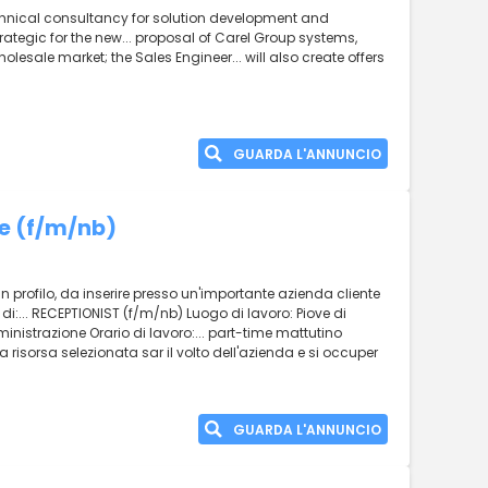
technical consultancy for solution development and
ategic for the new... proposal of Carel Group systems,
olesale market; the Sales Engineer... will also create offers
GUARDA L'ANNUNCIO
me (f/m/nb)
 un profilo, da inserire presso un'importante azienda cliente
o di:... RECEPTIONIST (f/m/nb) Luogo di lavoro: Piove di
ministrazione Orario di lavoro:... part-time mattutino
 risorsa selezionata sar il volto dell'azienda e si occuper
GUARDA L'ANNUNCIO