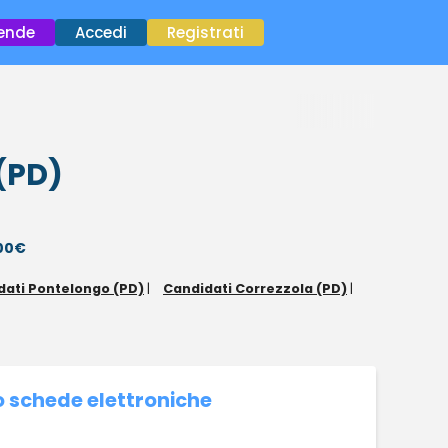
×
iende
Accedi
Registrati
 (PD)
000€
dati Pontelongo (PD)
|
Candidati Correzzola (PD)
|
 schede elettroniche