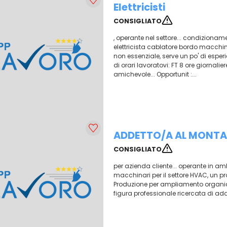
Elettricisti
CONSIGLIATO
, operante nel settore... condizionam
elettricista cablatore bordo macchi
non essenziale, serve un po' di espe
di orari lavoratovi: FT 8 ore giornali
amichevole... Opportunit :...
ADDETTO/A AL MONT
CONSIGLIATO
per azienda cliente... operante in a
macchinari per il settore HVAC, un prof
Produzione per ampliamento organico
figura professionale ricercata di add