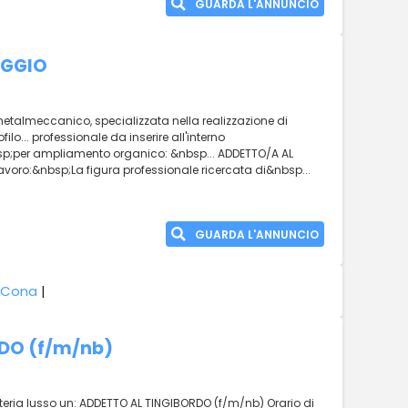
GUARDA L'ANNUNCIO
AGGIO
metalmeccanico, specializzata nella realizzazione di
ilo... professionale da inserire all'interno
p;per ampliamento organico: &nbsp... ADDETTO/A AL
voro:&nbsp;La figura professionale ricercata di&nbsp...
GUARDA L'ANNUNCIO
 Cona
|
DO (f/m/nb)
tteria lusso un: ADDETTO AL TINGIBORDO (f/m/nb) Orario di