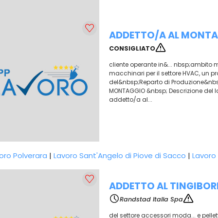
ADDETTO/A AL MONT
CONSIGLIATO
cliente operante in&... nbsp;ambito 
macchinari per il settore HVAC, un prof
del&nbsp;Reparto di Produzione&nbs
MONTAGGIO &nbsp; Descrizione del la
addetto/a al...
oro Polverara
|
Lavoro Sant'Angelo di Piove di Sacco
|
Lavoro
ADDETTO AL TINGIBOR
Randstad Italia Spa
del settore accessori moda... e pelle