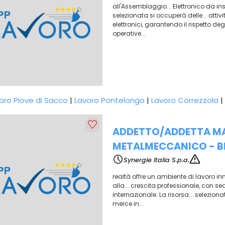
all'Assemblaggio... Elettronico da inse
selezionata si occuperà delle... at
elettronici, garantendo il rispetto deg
operative...
oro Piove di Sacco
|
Lavoro Pontelongo
|
Lavoro Correzzola
|
ADDETTO/ADDETTA MA
METALMECCANICO - B
Synergie Italia S.p.a.
realtà offre un ambiente di lavoro inn
alla... crescita professionale, con s
internazionale. La risorsa... selezio
merce in...