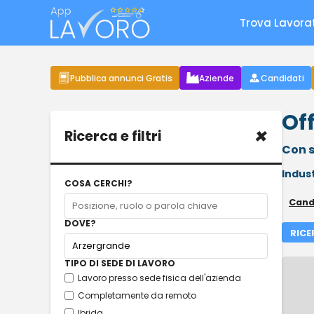
Trova Lavora
Pubblica annunci Gratis
Aziende
Candidati
Of
×
Ricerca e filtri
Con s
Indus
COSA CERCHI?
Cand
DOVE?
RICE
TIPO DI SEDE DI LAVORO
Lavoro presso sede fisica dell'azienda
Completamente da remoto
Ibrida