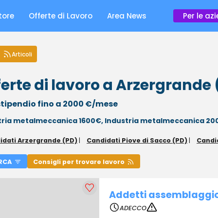
tore
Offerte di Lavoro
Area News
Per le az
Articoli
ferte di lavoro a Arzergrande
tipendio fino a 2000 €/mese
tria metalmeccanica 1600€,
Industria metalmeccanica 2
idati Arzergrande (PD)
|
Candidati Piove di Sacco (PD)
|
Candi
RCA
Consigli per trovare lavoro
Addetti assemblaggio
ADECCO