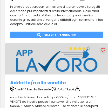
in diverse location, con la missione di... promuovere i progetti
delle realtà più importanti a livello internazionale. Cosa farai
con noi fin da... subito? Gestirai le campagne di vendita
durante gli eventi che ci vengono affidati ogni settimana. Il tuo
compito... iniziale sarà quello di...
GUARDA L'ANNUNCIO
Addetto/a alle vendite
A soli 14 km da Bessude
Valori S.p.A.
marchio italiano di casalinghi GDO un/una... ADDETT* ALLE
VENDITE da inserire presso il punto vendita nella zona di
SASSARI. &nbsp; &nbsp;La risorsa... selezionata si occuperà