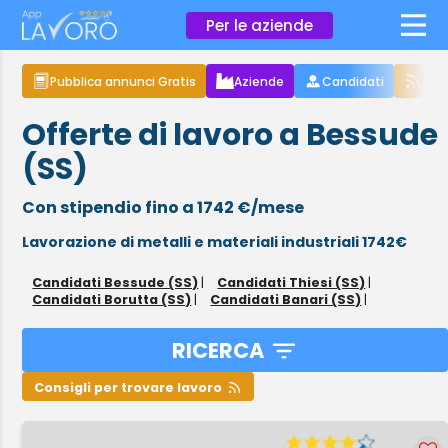
×
Per le aziende
Pubblica annunci Gratis
Aziende
Candidati
Arti
Offerte di lavoro a Bessude
(SS)
Con stipendio fino a 1742 €/mese
Lavorazione di metalli e materiali industriali 1742€
Candidati Bessude (SS)
|
Candidati Thiesi (SS)
|
Candidati Borutta (SS)
|
Candidati Banari (SS)
|
RICERCA
Consigli per trovare lavoro