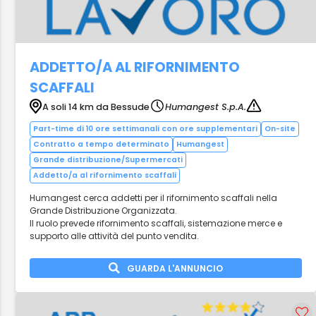
ADDETTO/A AL RIFORNIMENTO
SCAFFALI
A soli 14 km da Bessude
Humangest S.p.A.
Part-time di 10 ore settimanali con ore supplementari
On-site
Contratto a tempo determinato
Humangest
Grande distribuzione/Supermercati
Addetto/a al rifornimento scaffali
Humangest cerca addetti per il rifornimento scaffali nella
Grande Distribuzione Organizzata.
Il ruolo prevede rifornimento scaffali, sistemazione merce e
supporto alle attività del punto vendita.
GUARDA L'ANNUNCIO