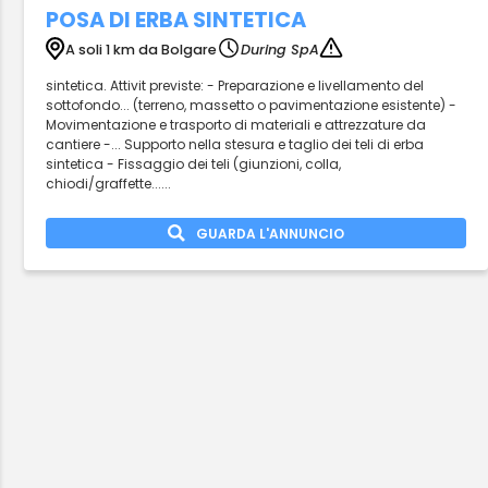
POSA DI ERBA SINTETICA
A soli 1 km da Bolgare
During SpA
sintetica. Attivit previste: - Preparazione e livellamento del
sottofondo... (terreno, massetto o pavimentazione esistente) -
Movimentazione e trasporto di materiali e attrezzature da
cantiere -... Supporto nella stesura e taglio dei teli di erba
sintetica - Fissaggio dei teli (giunzioni, colla,
chiodi/graffette......
GUARDA L'ANNUNCIO