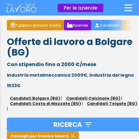
×
Per le aziende
Pubblica annunci Gratis
Aziende
Candidati
Arti
Offerte di lavoro a Bolgare
(BG)
Con stipendio fino a 2000 €/mese
Industria metalmeccanica 2000€,
Industria del legno
1533€
Candidati Bolgare (BG)
|
Candidati Calcinate (BG)
|
Candidati Costa di Mezzate (BG)
|
Candidati Telgate (BG)
|
RICERCA
Consigli per trovare lavoro