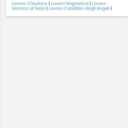
Lavoro Chiuduno
|
Lavoro Bagnatica
|
Lavoro
Mornico al Serio
|
Lavoro Carobbio degli Angeli
|