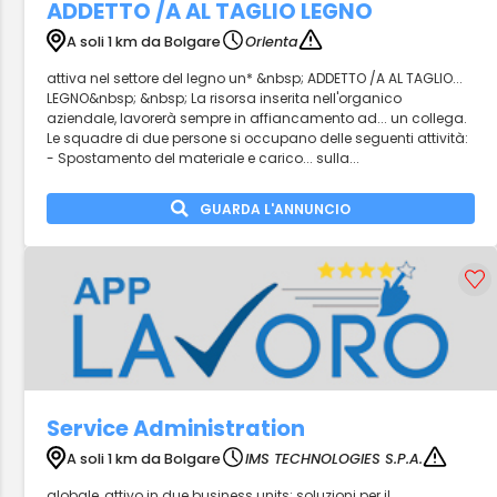
ADDETTO /A AL TAGLIO LEGNO
A soli 1 km da Bolgare
Orienta
attiva nel settore del legno un* &nbsp; ADDETTO /A AL TAGLIO...
LEGNO&nbsp; &nbsp; La risorsa inserita nell'organico
aziendale, lavorerà sempre in affiancamento ad... un collega.
Le squadre di due persone si occupano delle seguenti attività:
- Spostamento del materiale e carico... sulla...
GUARDA L'ANNUNCIO
Service Administration
A soli 1 km da Bolgare
IMS TECHNOLOGIES S.P.A.
globale, attivo in due business units: soluzioni per il