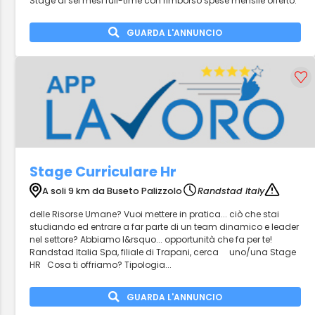
Stage di sei mesi full-time con rimborso spese mensile offerto.
GUARDA L'ANNUNCIO
Stage Curriculare Hr
A soli 9 km da Buseto Palizzolo
Randstad Italy
delle Risorse Umane? Vuoi mettere in pratica... ciò che stai
studiando ed entrare a far parte di un team dinamico e leader
nel settore? Abbiamo l&rsquo... opportunità che fa per te!
Randstad Italia Spa, filiale di Trapani, cerca uno/una Stage
HR Cosa ti offriamo? Tipologia...
GUARDA L'ANNUNCIO