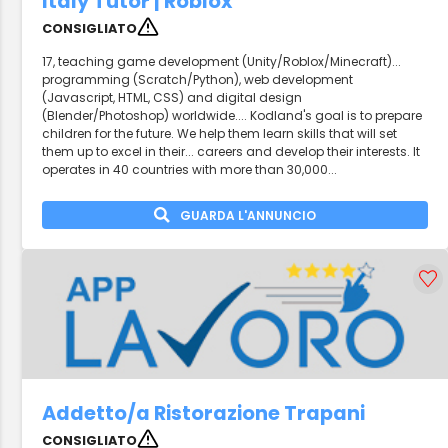
Italy Tutor | Roblox
CONSIGLIATO
17, teaching game development (Unity/Roblox/Minecraft)...
programming (Scratch/Python), web development
(Javascript, HTML, CSS) and digital design
(Blender/Photoshop) worldwide.... Kodland's goal is to prepare
children for the future. We help them learn skills that will set
them up to excel in their... careers and develop their interests. It
operates in 40 countries with more than 30,000...
GUARDA L'ANNUNCIO
Addetto/a Ristorazione Trapani
CONSIGLIATO