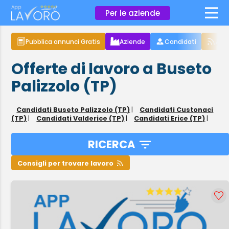
×
Per le aziende
Pubblica annunci Gratis
Aziende
Candidati
Arti
Offerte di lavoro a Buseto
Palizzolo (TP)
Candidati Buseto Palizzolo (TP)
|
Candidati Custonaci
(TP)
|
Candidati Valderice (TP)
|
Candidati Erice (TP)
|
RICERCA
Consigli per trovare lavoro