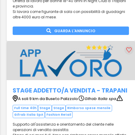
Offerta di lavoro per donne 18-40 anni in Night Club a Trapani
e provincia.
Si lavora come figurante di sala con possibilità di guadagni
oltre 4000 euro al mese.
GUARDA L'ANNUNCIO
STAGE ADDETTO/A VENDITA - TRAPANI
A soli 9 km da Buseto Palizzolo
Gifrab Italia spa
Full time 40h
Stage
Stage
Rimborso spese mensile
Gifrab Italia SpA
Fashion Retail
Supporto all'assistenza e orientamento del cliente nelle
operazioni di vendita assistita.