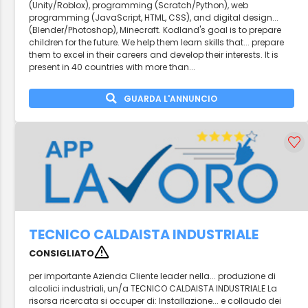
(Unity/Roblox), programming (Scratch/Python), web
programming (JavaScript, HTML, CSS), and digital design...
(Blender/Photoshop), Minecraft. Kodland's goal is to prepare
children for the future. We help them learn skills that... prepare
them to excel in their careers and develop their interests. It is
present in 40 countries with more than...
GUARDA L'ANNUNCIO
TECNICO CALDAISTA INDUSTRIALE
CONSIGLIATO
per importante Azienda Cliente leader nella... produzione di
alcolici industriali, un/a TECNICO CALDAISTA INDUSTRIALE La
risorsa ricercata si occuper di: Installazione... e collaudo dei