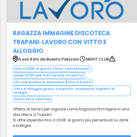
RAGAZZA IMMAGINE DISCOTECA
TRAPANI: LAVORO CON VITTO E
ALLOGGIO
A soli 9 km da Buseto Palizzolo
NIGHT CLUB
Fino a 200€ al giorno (fisso + percentuali)
Dalle 22:00 alle 4:00 (serate di lavoro)
On-site presso la discoteca
Fino a 6 mesi
Vitto e alloggio gratis, trasporto, assistenza, biglietti di
viaggio.
DISCOTECA TRAPANI
Offerta di lavoro per ragazze come Ragazza Immagine in una
discoteca a Trapani.
Si offre stipendio fino a 200€ al giorno più percentuali su drink
e bottiglie.