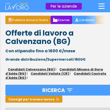
×
Per le aziende
Pubblica annunci Gratis
Aziende
Candidati
Arti
Offerte di lavoro a
Calvenzano (BG)
Con stipendio fino a 1600 €/mese
Grande distribuzione/Supermercati 1600€
Candidati Calvenzano (BG)
|
Candidati Misano di Gera
d'Adda (BG)
|
Candidati Vailate (CR)
|
Candidati Casirate
d'Adda (BG)
|
RICERCA
Consigli per trovare lavoro