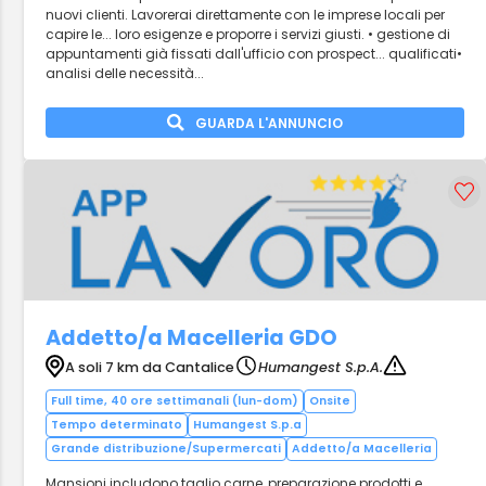
nuovi clienti. Lavorerai direttamente con le imprese locali per
capire le... loro esigenze e proporre i servizi giusti. • gestione di
appuntamenti già fissati dall'ufficio con prospect... qualificati•
analisi delle necessità...
GUARDA L'ANNUNCIO
Addetto/a Macelleria GDO
A soli 7 km da Cantalice
Humangest S.p.A.
Full time, 40 ore settimanali (lun-dom)
Onsite
Tempo determinato
Humangest S.p.a
Grande distribuzione/Supermercati
Addetto/a Macelleria
Mansioni includono taglio carne, preparazione prodotti e