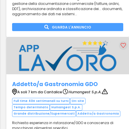
gestione della documentazione commerciale (fatture, ordini,
DDT), archiviazione ordinata e classificazione dei... documenti,
aggiornamento dei dati nei sistemi...
GUARDA L'ANNUNCIO
Addetto/a Gastronomia GDO
A soli 7 km da Cantalice
Humangest S.p.A.
Full time 40H settimanali su turni
On-site
Tempo determinato
Humangest S.p.A.
Grande distribuzione/Supermercati
Addetto/a Gastronomia
Richiesta esperienza in ristorazione/GDO e conoscenza di
macchinari alimentari specifici.