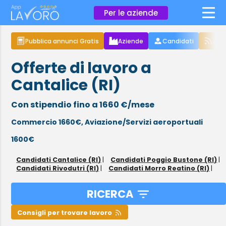
×
Per le aziende
Pubblica annunci Gratis
Aziende
Candidati
Arti
Offerte di lavoro a
Cantalice (RI)
Con stipendio fino a 1660 €/mese
Commercio 1660€,
Aviazione/Servizi aeroportuali
1600€
Candidati Cantalice (RI)
|
Candidati Poggio Bustone (RI)
|
Candidati Rivodutri (RI)
|
Candidati Morro Reatino (RI)
|
RICERCA
Consigli per trovare lavoro