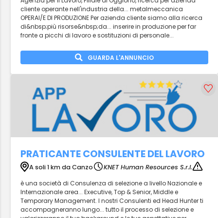
Agenzia per il Lavoro, Filiale di Oggiono, ricerca per azienda
cliente operante nell'industria della... metalmeccanica
OPERAI/E DI PRODUZIONE Per azienda cliente siamo alla ricerca
di&nbsp;più risorse&nbsp;da... inserire in produzione per far
fronte a picchi di lavoro e sostituzioni di personale...
GUARDA L'ANNUNCIO
PRATICANTE CONSULENTE DEL LAVORO
A soli 1 km da Canzo
KNET Human Resources S.r.l.
è una società di Consulenza di selezione a livello Nazionale e
Internazionale area... Executive, Top & Senior, Middle e
Temporary Management. I nostri Consulenti ed Head Hunter ti
accompagneranno lungo... tutto il processo di selezione e