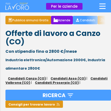
×
Per le aziende
Pubblica annunci Gratis
Aziende
Candidati
Arti
Offerte di lavoro a Canzo
(CO)
Con stipendio fino a 2800 €/mese
Industria elettronica/Automazione 2000€,
Industria
alimentare 2800€
Candidati Canzo (CO)
|
Candidati Asso (CO)
|
Candidati
Valbrona (CO)
|
Candidati Proserpio (CO)
|
RICERCA
Consigli per trovare lavoro