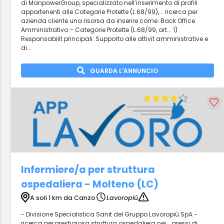
di ManpowerGroup, specializzato nell’inserimento di profili
appartenenti alle Categorie Protette (L.68/99),... ricerca per
azienda cliente una risorsa da inserire come: Back Office
Amministrativo – Categorie Protette (L.68/99, art... 1)
Responsabilit principali: Supporto alle attivit amministrative e
di...
GUARDA L'ANNUNCIO
Infermiere/a per struttura
ospedaliera - Molteno (LC)
A soli 1 km da Canzo
Lavoropiù
- Divisione Specialistica Sanit del Gruppo Lavoropiù SpA -
ricerca per prestigiosa struttura ospedaliera nei... pressi di