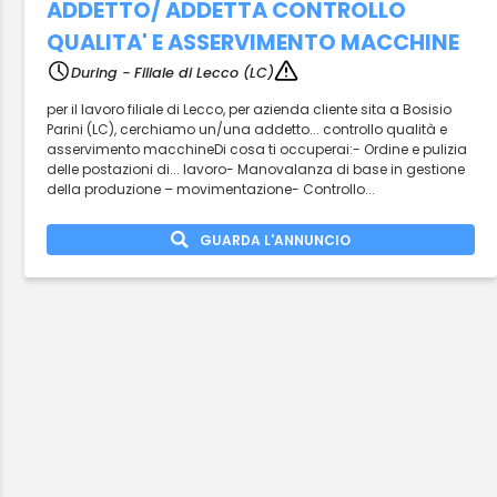
ADDETTO/ ADDETTA CONTROLLO
QUALITA' E ASSERVIMENTO MACCHINE
During - Filiale di Lecco (LC)
per il lavoro filiale di Lecco, per azienda cliente sita a Bosisio
Parini (LC), cerchiamo un/una addetto... controllo qualità e
asservimento macchineDi cosa ti occuperai:- Ordine e pulizia
delle postazioni di... lavoro- Manovalanza di base in gestione
della produzione – movimentazione- Controllo...
GUARDA L'ANNUNCIO