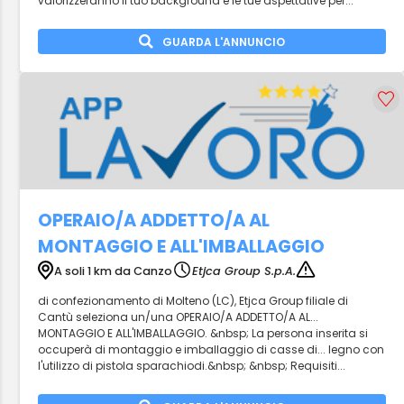
valorizzeranno il tuo background e le tue aspettative per...
GUARDA L'ANNUNCIO
OPERAIO/A ADDETTO/A AL
MONTAGGIO E ALL'IMBALLAGGIO
A soli 1 km da Canzo
Etjca Group S.p.A.
di confezionamento di Molteno (LC), Etjca Group filiale di
Cantù seleziona un/una OPERAIO/A ADDETTO/A AL...
MONTAGGIO E ALL'IMBALLAGGIO. &nbsp; La persona inserita si
occuperà di montaggio e imballaggio di casse di... legno con
l'utilizzo di pistola sparachiodi.&nbsp; &nbsp; Requisiti...