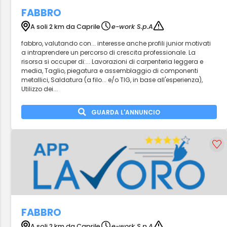
FABBRO
A soli 2 km da Caprile
e-work S.p.A
fabbro, valutando con... interesse anche profili junior motivati
a intraprendere un percorso di crescita professionale. La
risorsa si occuper di:... Lavorazioni di carpenteria leggera e
media, Taglio, piegatura e assemblaggio di componenti
metallici, Saldatura (a filo... e/o TIG, in base all'esperienza),
Utilizzo dei...
GUARDA L'ANNUNCIO
FABBRO
A soli 2 km da Caprile
e-work S.p.A