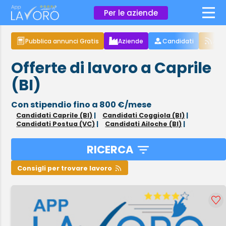
×
Per le aziende
Pubblica annunci Gratis
Aziende
Candidati
Arti
Offerte di lavoro a Caprile
(BI)
Con stipendio fino a 800 €/mese
Candidati Caprile (BI)
|
Candidati Coggiola (BI)
|
Candidati Postua (VC)
|
Candidati Ailoche (BI)
|
RICERCA
Consigli per trovare lavoro