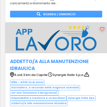
caricamento e rifornimento dei...
GUARDA L'ANNUNCIO
ADDETTO/A ALLA MANUTENZIONE
IDRAULICA
A soli 3 km da Caprile
Synergie Italia S.p.a.
€18K – €24K lordi annui
Giornaliero, a seconda delle esigenze aziendali
On-site (vicinanza a Borgosesia)
Disponibilità a trasferte e straordinari
Synergie Italia Spa
Addetto/a alla manutenzione idraulica