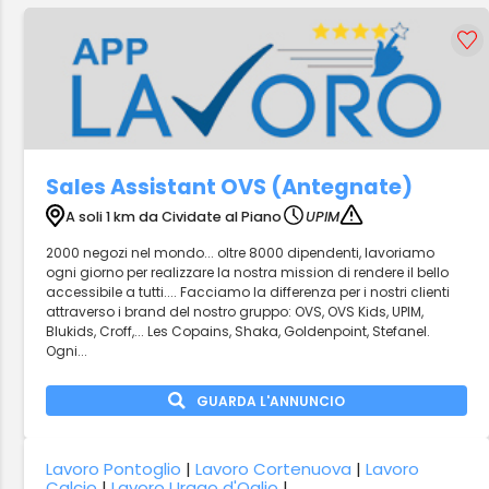
Sales Assistant OVS (Antegnate)
A soli 1 km da Cividate al Piano
UPIM
2000 negozi nel mondo... oltre 8000 dipendenti, lavoriamo
ogni giorno per realizzare la nostra mission di rendere il bello
accessibile a tutti.... Facciamo la differenza per i nostri clienti
attraverso i brand del nostro gruppo: OVS, OVS Kids, UPIM,
Blukids, Croff,... Les Copains, Shaka, Goldenpoint, Stefanel.
Ogni...
GUARDA L'ANNUNCIO
Lavoro Pontoglio
|
Lavoro Cortenuova
|
Lavoro
Calcio
|
Lavoro Urago d'Oglio
|