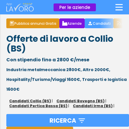
×
Per le aziende
Pubblica annunci Gratis
Aziende
Candidati
Arti
Offerte di lavoro a Collio
(BS)
Con stipendio fino a 2800 €/mese
Industria metalmeccanica 2800€,
Altro 2000€,
Hospitality/Turismo/Viaggi 1600€,
Trasporti e logistica
1600€
Candidati Collio (BS)
|
Candidati Bovegno (BS)
|
Candidati Pertica Bassa (BS)
|
Candidati Irma (BS)
|
RICERCA