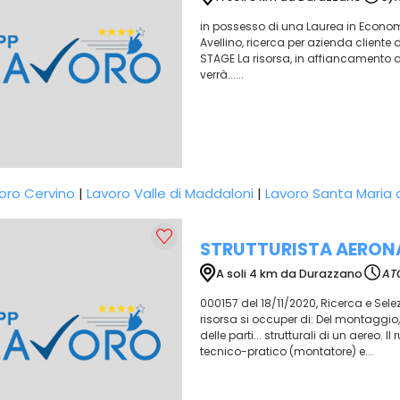
in possesso di una Laurea in Economia?
Avellino, ricerca per azienda cliente
STAGE La risorsa, in affiancamento al t
verrà......
oro Cervino
|
Lavoro Valle di Maddaloni
|
Lavoro Santa Maria 
STRUTTURISTA AERON
A soli 4 km da Durazzano
AT
000157 del 18/11/2020, Ricerca e Selez
risorsa si occuper di: Del montaggio
delle parti... strutturali di un aereo. 
tecnico-pratico (montatore) e...