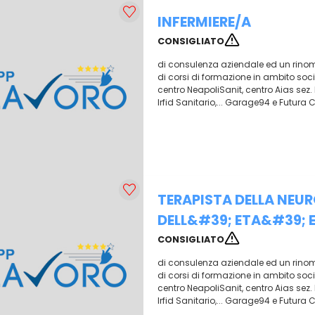
INFERMIERE/A
CONSIGLIATO
di consulenza aziendale ed un rinomat
di corsi di formazione in ambito socio-s
centro NeapoliSanit, centro Aias sez
Irfid Sanitario,... Garage94 e Futura 
TERAPISTA DELLA NEU
DELL&#39; ETA&#39; 
CONSIGLIATO
di consulenza aziendale ed un rinomat
di corsi di formazione in ambito socio-s
centro NeapoliSanit, centro Aias sez
Irfid Sanitario,... Garage94 e Futura 