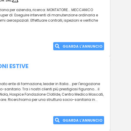
OA SRL
leziona per azienda, ricerca: MONTATORE... MECCANICO
per di: Eseguire interventi di manutenzione ordinaria e
i aerospaziali. Effettuare controlli, ispezioni e verifiche
GUARDA L'ANNUNCIO
NI ESTIVE
o ente di formazione, leader in Italia... per l'erogazione
anitario. Tra i nostri clienti più prestigiosi figurano... il
. Nola, Hospice Fondazione Clotilde, Centro Medico Moscati,
Care. Ricerchiamo per una struttura socio-sanitaria in...
GUARDA L'ANNUNCIO