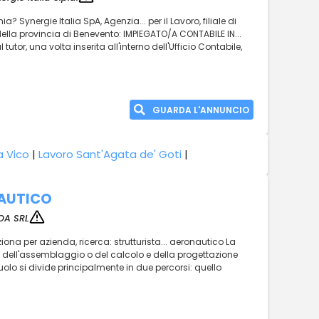
 Synergie Italia SpA, Agenzia... per il Lavoro, filiale di
 della provincia di Benevento: IMPIEGATO/A CONTABILE IN...
utor, una volta inserita all'interno dell'Ufficio Contabile,
GUARDA L'ANNUNCIO
a Vico
|
Lavoro Sant'Agata de' Goti
|
AUTICO
OA SRL
iona per azienda, ricerca: strutturista... aeronautico La
, dell'assemblaggio o del calcolo e della progettazione
Il ruolo si divide principalmente in due percorsi: quello