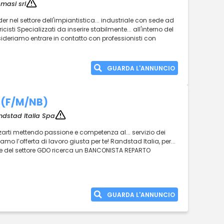
masi srl
der nel settore dell'impiantistica... industriale con sede ad
tricisti Specializzati da inserire stabilmente... all'interno del
ideriamo entrare in contatto con professionisti con
GUARDA L'ANNUNCIO
 (F/M/NB)
ndstad Italia Spa
zarti mettendo passione e competenza al... servizio dei
amo l’offerta di lavoro giusta per te! Randstad Italia, per...
iale del settore GDO ricerca un BANCONISTA REPARTO
GUARDA L'ANNUNCIO