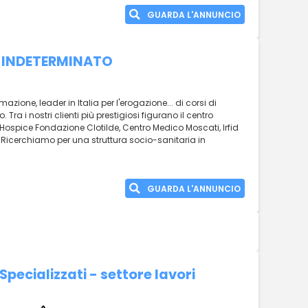
GUARDA L'ANNUNCIO
O INDETERMINATO
zione, leader in Italia per l'erogazione... di corsi di
ra i nostri clienti più prestigiosi figurano il centro
, Hospice Fondazione Clotilde, Centro Medico Moscati, Irfid
. Ricerchiamo per una struttura socio-sanitaria in
GUARDA L'ANNUNCIO
 Specializzati - settore lavori