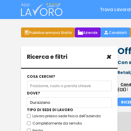
Trova Lavora
Pubblica annunci Gratis
Aziende
Candidati
Of
×
Ricerca e filtri
Con s
Retai
COSA CERCHI?
Cand
(CE)
|
DOVE?
RICE
TIPO DI SEDE DI LAVORO
Lavoro presso sede fisica dell'azienda
Completamente da remoto
Ibrida