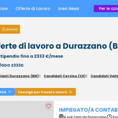
tore
Offerte di Lavoro
Area News
Per le az
Articoli
ferte di lavoro a Durazzano (
tipendio fino a 2333 €/mese
l/GDO 2333€
idati Durazzano (BN)
|
Candidati Cervino (CE)
|
Candidati Vall
RCA
Consigli per trovare lavoro
IMPIEGATO/A CONTABI
A soli 3 km da Durazzano
Syn