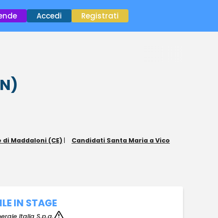
×
iende
Accedi
Registrati
BN)
e di Maddaloni (CE)
|
Candidati Santa Maria a Vico
LE IN STAGE
ergie Italia S.p.a.