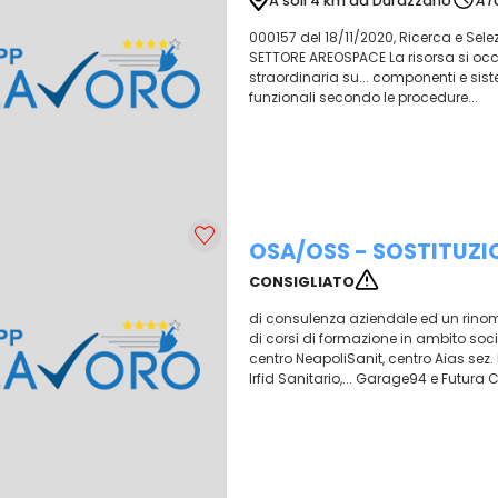
A soli 4 km da Durazzano
AT
000157 del 18/11/2020, Ricerca e Se
SETTORE AREOSPACE La risorsa si occu
straordinaria su... componenti e sistem
funzionali secondo le procedure...
OSA/OSS - SOSTITUZIO
CONSIGLIATO
di consulenza aziendale ed un rinomat
di corsi di formazione in ambito socio-s
centro NeapoliSanit, centro Aias sez
Irfid Sanitario,... Garage94 e Futura 