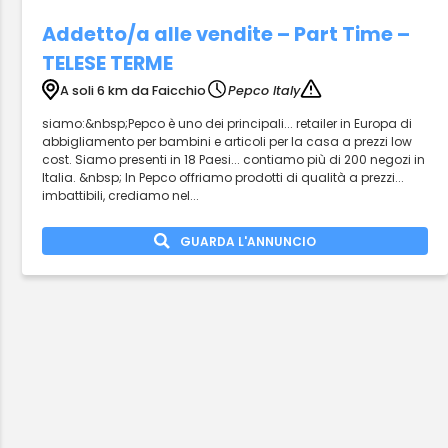
Addetto/a alle vendite – Part Time –
TELESE TERME
A soli 6 km da Faicchio
Pepco Italy
siamo:&nbsp;Pepco è uno dei principali... retailer in Europa di
abbigliamento per bambini e articoli per la casa a prezzi low
cost. Siamo presenti in 18 Paesi... contiamo più di 200 negozi in
Italia. &nbsp; In Pepco offriamo prodotti di qualità a prezzi...
imbattibili, crediamo nel...
GUARDA L'ANNUNCIO