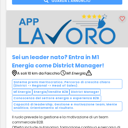
GUARDA L'ANNUNCIO
Sei un leader nato? Entra in M1
Energia come District Manager!
A soli 10 km da Faicchio
M1 Energia
Sistema premi meritocratico; Percorso di crescita chiaro
(District -> Regional -> Head of Sales).
M1 Energia
Energia/Vendite B2B
District Manager
Conoscenza del settore energia o esperienza B2B.
Capacità di leadership; Gestione e motivazione team; Mente
analitica; Orientamento al risultato.
Il ruolo prevede la gestione e la motivazione di un team
commerciale B2B.
Offerta include autonomia, formazione continua e percorso di