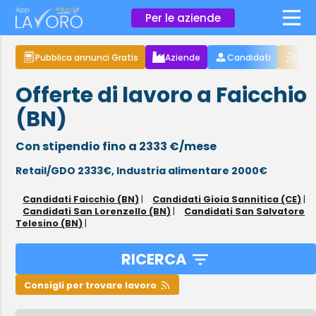
×
Per le aziende
Pubblica annunci Gratis
Aziende
Candidati
Arti
Offerte di lavoro a Faicchio
(BN)
Con stipendio fino a 2333 €/mese
Retail/GDO 2333€,
Industria alimentare 2000€
Candidati Faicchio (BN)
|
Candidati Gioia Sannitica (CE)
|
Candidati San Lorenzello (BN)
|
Candidati San Salvatore
Telesino (BN)
|
RICERCA
Consigli per trovare lavoro