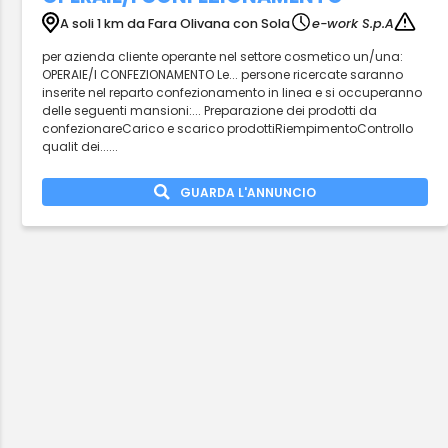
A soli 1 km da Fara Olivana con Sola
e-work S.p.A
per azienda cliente operante nel settore cosmetico un/una:
OPERAIE/I CONFEZIONAMENTO Le... persone ricercate saranno
inserite nel reparto confezionamento in linea e si occuperanno
delle seguenti mansioni:... Preparazione dei prodotti da
confezionareCarico e scarico prodottiRiempimentoControllo
qualit dei......
GUARDA L'ANNUNCIO