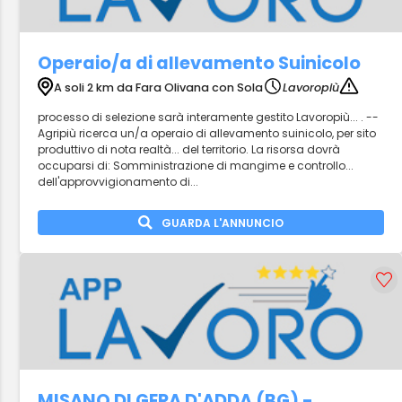
Operaio/a di allevamento Suinicolo
A soli 2 km da Fara Olivana con Sola
Lavoropiù
processo di selezione sarà interamente gestito Lavoropiù... . --
Agripiù ricerca un/a operaio di allevamento suinicolo, per sito
produttivo di nota realtà... del territorio. La risorsa dovrà
occuparsi di: Somministrazione di mangime e controllo...
dell'approvvigionamento di...
GUARDA L'ANNUNCIO
MISANO DI GERA D'ADDA (BG) -