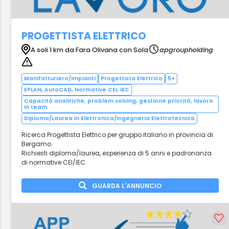
PROGETTISTA ELETTRICO
A soli 1 km da Fara Olivana con Sola
apgroupholding
Manifatturiero/Impianti
Progettista Elettrico
5+
EPLAN, AutoCAD, Normative CEI, IEC
Capacità analitiche, problem solving, gestione priorità, lavoro
in team
Diploma/Laurea in Elettronica/Ingegneria Elettrotecnica
Ricerca Progettista Elettrico per gruppo italiano in provincia di
Bergamo.
Richiesti diploma/laurea, esperienza di 5 anni e padronanza
di normative CEI/IEC.
GUARDA L'ANNUNCIO