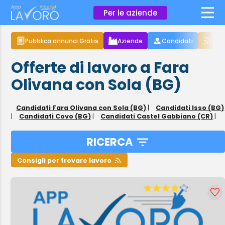
×
Per le aziende
Pubblica annunci Gratis
Aziende
Candidati
Arti
Offerte di lavoro a Fara
Olivana con Sola (BG)
Candidati Fara Olivana con Sola (BG)
|
Candidati Isso (BG)
|
Candidati Covo (BG)
|
Candidati Castel Gabbiano (CR)
|
RICERCA
Consigli per trovare lavoro