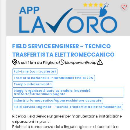
FIELD SERVICE ENGINEER - TECNICO
TRASFERTISTA ELETTROMECCANICO
A soli 1 km da Filighera
ManpowerGroup
Full-time (con trasferte)
Trasferte nazionali e internazionali fino al 70%
Tempo indeterminato
Viaggi organizzati, auto aziendale, indennità
trasferta/straordinari pagate
Industria farmaceutica/Apparecchiature avanzate
Field Service Engineer - Tecnico Trasfertista Elettromeccanico
Ricerca Field Service Engineer per manutenzione, installazione
e riparazioni impianti.
È richiesta conoscenza della lingua inglese e disponibilità a