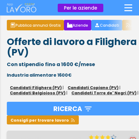
×
Per le aziende
Pubblica annunci Gratis
Aziende
Candidati
Arti
Offerte di lavoro a Filighera
(PV)
Con stipendio fino a 1600 €/mese
Industria alimentare 1600€
Candidati Filighera (PV)
|
Candidati Copiano (PV)
|
Candidati Belgioioso (PV)
|
Candidati Torre de' Negri (PV)
|
RICERCA
Consigli per trovare lavoro