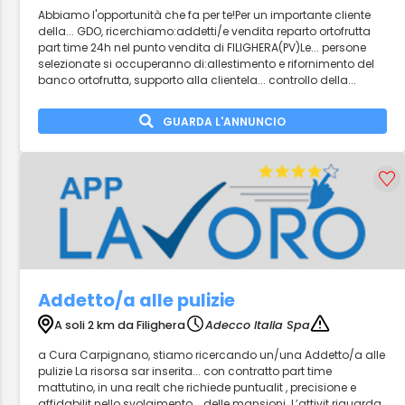
Abbiamo l'opportunità che fa per te!Per un importante cliente
della... GDO, ricerchiamo:addetti/e vendita reparto ortofrutta
part time 24h nel punto vendita di FILIGHERA(PV)Le... persone
selezionate si occuperanno di:allestimento e rifornimento del
banco ortofrutta, supporto alla clientela... controllo della...
GUARDA L'ANNUNCIO
Addetto/a alle pulizie
A soli 2 km da Filighera
Adecco Italia Spa
a Cura Carpignano, stiamo ricercando un/una Addetto/a alle
pulizie La risorsa sar inserita... con contratto part time
mattutino, in una realt che richiede puntualit , precisione e
affidabilit nello svolgimento... delle mansioni. L’attivit riguarda