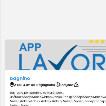
bagnino
A soli 3 km da Fragagnano
Quojobis
balneare, per stagione estiva,&nbsp;...
un/una:&nbsp;&nbsp;&nbsp;&nbsp;&nbsp;&nbsp;&nbsp;&nbsp;&n
&nbsp;&nbsp;&nbsp; &nbsp; &nbsp; &nbsp; &nbsp; &nbsp; &nbsp; 
&nbsp; &nbsp;...