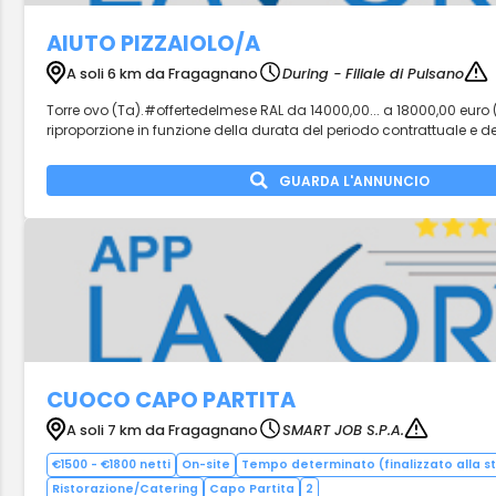
AIUTO PIZZAIOLO/A
A soli 6 km da Fragagnano
During - Filiale di Pulsano
Torre ovo (Ta).#offertedelmese RAL da 14000,00... a 18000,00 euro
riproporzione in funzione della durata del periodo contrattuale e del
GUARDA L'ANNUNCIO
CUOCO CAPO PARTITA
A soli 7 km da Fragagnano
SMART JOB S.P.A.
€1500 - €1800 netti
On-site
Tempo determinato (finalizzato alla st
Ristorazione/Catering
Capo Partita
2