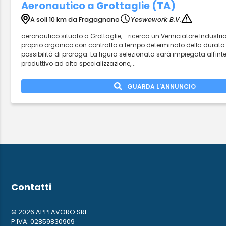
Aeronautico a Grottaglie (TA)
A soli 10 km da Fragagnano
Yeswework B.V.
aeronautico situato a Grottaglie,... ricerca un Verniciatore Industria
proprio organico con contratto a tempo determinato della durata di
possibilità di proroga. La figura selezionata sarà impiegata all'inte
produttivo ad alta specializzazione,...
GUARDA L'ANNUNCIO
Contatti
© 2026 APPLAVORO SRL
P.IVA: 02859830909