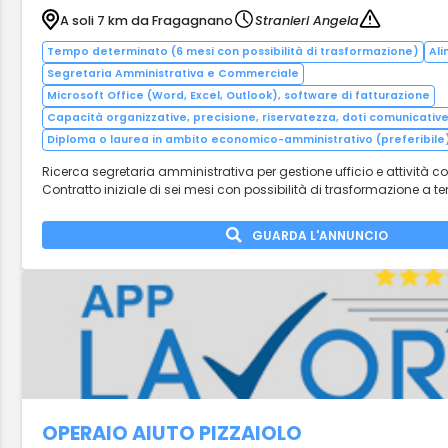
A soli 7 km da Fragagnano
Stranieri Angela
Tempo determinato (6 mesi con possibilità di trasformazione)
Al
Segretaria Amministrativa e Commerciale
Microsoft Office (Word, Excel, Outlook), software di fatturazione
Capacità organizzative, precisione, riservatezza, doti comunicativ
Diploma o laurea in ambito economico-amministrativo (preferibile
Ricerca segretaria amministrativa per gestione ufficio e attività c
Contratto iniziale di sei mesi con possibilità di trasformazione a 
GUARDA L'ANNUNCIO
OPERAIO AIUTO PIZZAIOLO