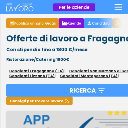
×
Per le aziende
Pubblica annunci Gratis
Aziende
Candidati
Arti
Offerte di lavoro a Fragag
Con stipendio fino a 1800 €/mese
Ristorazione/Catering 1800€
Candidati Fragagnano (TA)
|
Candidati San Marzano di Sa
Candidati Lizzano (TA)
|
Candidati Monteparano (TA)
|
RICERCA
Consigli per trovare lavoro