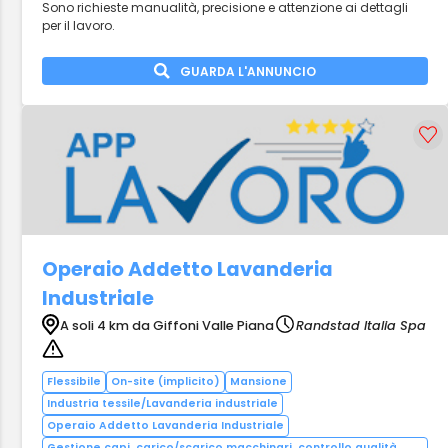
Sono richieste manualità, precisione e attenzione ai dettagli
per il lavoro.
GUARDA L'ANNUNCIO
Operaio Addetto Lavanderia
Industriale
A soli 4 km da Giffoni Valle Piana
Randstad Italia Spa
Flessibile
On-site (implicito)
Mansione
Industria tessile/Lavanderia industriale
Operaio Addetto Lavanderia Industriale
Gestione capi, carico/scarico macchinari, controllo qualità