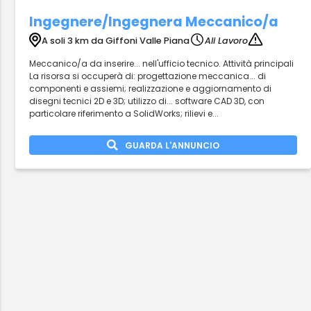
Ingegnere/Ingegnera Meccanico/a
A soli 3 km da Giffoni Valle Piana
Ali Lavoro
Meccanico/a da inserire... nell'ufficio tecnico. Attività principali
La risorsa si occuperà di: progettazione meccanica... di
componenti e assiemi; realizzazione e aggiornamento di
disegni tecnici 2D e 3D; utilizzo di... software CAD 3D, con
particolare riferimento a SolidWorks; rilievi e...
GUARDA L'ANNUNCIO