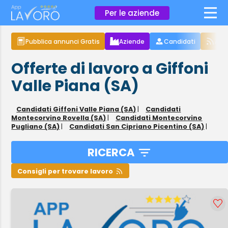
×
Per le aziende
Pubblica annunci Gratis
Aziende
Candidati
Arti
Offerte di lavoro a Giffoni
Valle Piana (SA)
Candidati Giffoni Valle Piana (SA)
|
Candidati
Montecorvino Rovella (SA)
|
Candidati Montecorvino
Pugliano (SA)
|
Candidati San Cipriano Picentino (SA)
|
RICERCA
Consigli per trovare lavoro