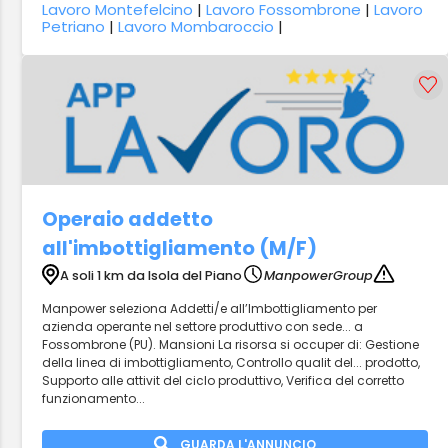
Lavoro Montefelcino
|
Lavoro Fossombrone
|
Lavoro
Petriano
|
Lavoro Mombaroccio
|
Operaio addetto
all'imbottigliamento (M/F)
A soli 1 km da Isola del Piano
ManpowerGroup
Manpower seleziona Addetti/e all’Imbottigliamento per
azienda operante nel settore produttivo con sede... a
Fossombrone (PU). Mansioni La risorsa si occuper di: Gestione
della linea di imbottigliamento, Controllo qualit del... prodotto,
Supporto alle attivit del ciclo produttivo, Verifica del corretto
funzionamento...
GUARDA L'ANNUNCIO