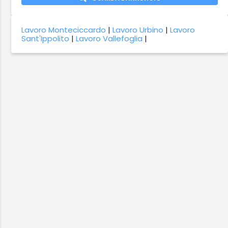
Lavoro Monteciccardo
|
Lavoro Urbino
|
Lavoro
Sant'Ippolito
|
Lavoro Vallefoglia
|