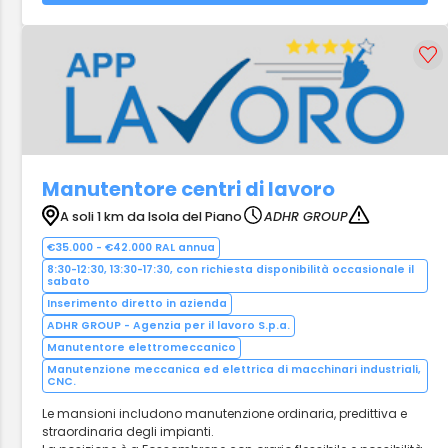
Manutentore centri di lavoro
A soli 1 km da Isola del Piano
ADHR GROUP
€35.000 - €42.000 RAL annua
8:30-12:30, 13:30-17:30, con richiesta disponibilità occasionale il
sabato
Inserimento diretto in azienda
ADHR GROUP - Agenzia per il lavoro S.p.a.
Manutentore elettromeccanico
Manutenzione meccanica ed elettrica di macchinari industriali,
CNC.
Le mansioni includono manutenzione ordinaria, predittiva e
straordinaria degli impianti.