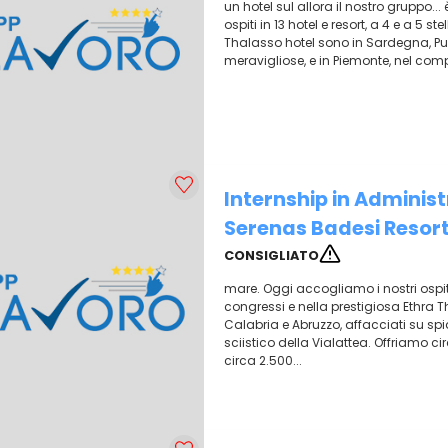
un hotel sul allora il nostro gruppo.
ospiti in 13 hotel e resort, a 4 e a 5 s
Thalasso hotel sono in Sardegna, Pugl
meravigliose, e in Piemonte, nel compr
Internship in Adminis
Serenas Badesi Resor
CONSIGLIATO
mare. Oggi accogliamo i nostri ospiti in
congressi e nella prestigiosa Ethra Th
Calabria e Abruzzo, affacciati su spi
sciistico della Vialattea. Offriamo c
circa 2.500...