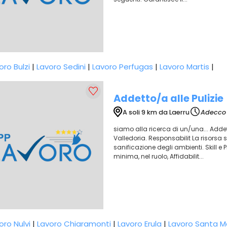
oro Bulzi
|
Lavoro Sedini
|
Lavoro Perfugas
|
Lavoro Martis
|
Addetto/a alle Pulizie
A soli 9 km da Laerru
Adecco 
siamo alla ricerca di un/una... Addett
Valledoria. Responsabilit La risorsa se
sanificazione degli ambienti. Skill e 
minima, nel ruolo, Affidabilit...
oro Nulvi
|
Lavoro Chiaramonti
|
Lavoro Erula
|
Lavoro Santa M