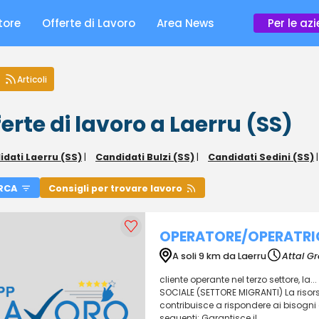
tore
Offerte di Lavoro
Area News
Per le az
Articoli
erte di lavoro a Laerru (SS)
dati Laerru (SS)
|
Candidati Bulzi (SS)
|
Candidati Sedini (SS)
RCA
Consigli per trovare lavoro
OPERATORE/OPERATRIC
A soli 9 km da Laerru
Attal G
cliente operante nel terzo settore, l
SOCIALE (SETTORE MIGRANTI) La risorsa
contribuisce a rispondere ai bisogni d
seguenti: Garantisce il...