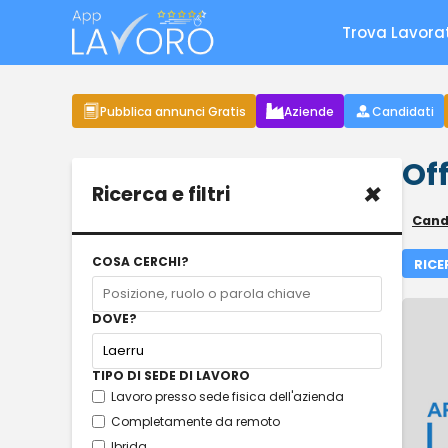
Trova Lavora
Pubblica annunci Gratis
Aziende
Candidati
Off
×
Ricerca e filtri
Candi
COSA CERCHI?
RICE
DOVE?
TIPO DI SEDE DI LAVORO
Lavoro presso sede fisica dell'azienda
Completamente da remoto
Ibrida