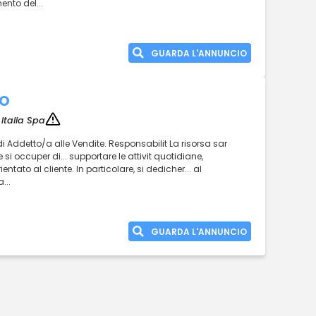
ento del...
GUARDA L'ANNUNCIO
DO
Italia Spa
. di Addetto/a alle Vendite. Responsabilit La risorsa sar
e si occuper di... supportare le attivit quotidiane,
entato al cliente. In particolare, si dedicher... al
...
GUARDA L'ANNUNCIO