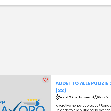
ADDETTO ALLE PULIZIE
(SS)
A soli 9 km da Laerru
Randsta
lavorativa nel periodo estivo? Randstad
un addetto alle pulizie per la gestione