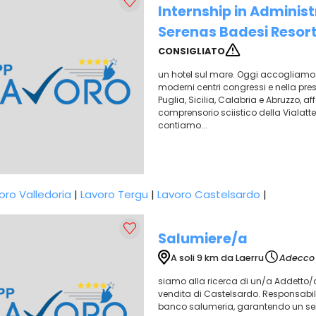
Internship in Adminis
Serenas Badesi Resor
CONSIGLIATO
un hotel sul mare. Oggi accogliamo i... 
moderni centri congressi e nella pres
Puglia, Sicilia, Calabria e Abruzzo, a
comprensorio sciistico della Vialatte
contiamo...
oro Valledoria
|
Lavoro Tergu
|
Lavoro Castelsardo
|
Salumiere/a
A soli 9 km da Laerru
Adecco 
siamo alla ricerca di un/a Addetto/a 
vendita di Castelsardo. Responsabilit
banco salumeria, garantendo un servi