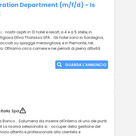
tration Department (m/f/d) - Is
t
nostri ospiti in 13 hotel e resort, a 4 e a 5 stelle, in
tigiosa Ethra Thalasso SPA... Gli hotel sono in Sardegna,
ffacciati su spiagge meravigliose, e in Piemonte, nel...
a. Offriamo circa camere e nei periodi di piena attività
GUARDA L'ANNUNCIO
Italia Spa
Banco... Salumeria da inserire all'interno di uno dei punti
 La risorsa selezionata si... occuper della gestione del
zio attento e professionale alla clientela e