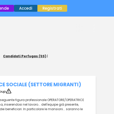
×
iende
Accedi
Registrati
|
Candidati Perfugas (SS)
|
E SOCIALE (SETTORE MIGRANTI)
roup
a... seguente figura professionale OPERATORE/OPERATRICE
, inserendosi nel lavoro... dell'equipe già presente,
ei beneficiari. In particolare le mansioni... saranno le