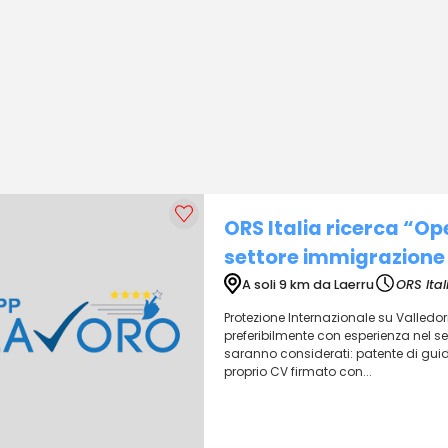
ORS Italia ricerca “Ope
settore immigrazione
A soli 9 km da Laerru
ORS Itali
Protezione Internazionale su Valledori
preferibilmente con esperienza nel set
saranno considerati: patente di guida 
proprio CV firmato con...