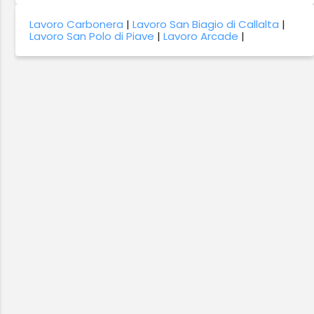
Lavoro Carbonera
|
Lavoro San Biagio di Callalta
|
Lavoro San Polo di Piave
|
Lavoro Arcade
|