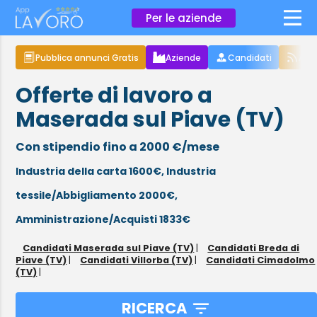
×
Per le aziende
Pubblica annunci Gratis
Aziende
Candidati
Arti
Offerte di lavoro a
Maserada sul Piave (TV)
Con stipendio fino a 2000 €/mese
Industria della carta 1600€,
Industria
tessile/Abbigliamento 2000€,
Amministrazione/Acquisti 1833€
Candidati Maserada sul Piave (TV)
|
Candidati Breda di
Piave (TV)
|
Candidati Villorba (TV)
|
Candidati Cimadolmo
(TV)
|
RICERCA