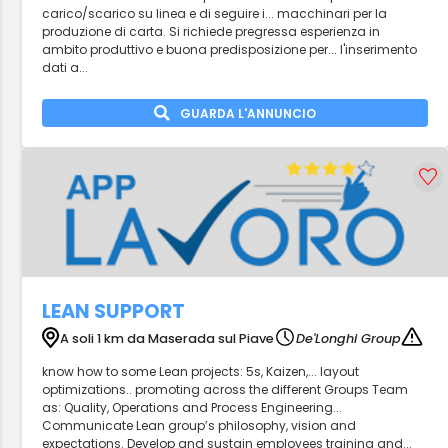
carico/scarico su linea e di seguire i... macchinari per la
produzione di carta. Si richiede pregressa esperienza in
ambito produttivo e buona predisposizione per... l'inserimento
dati a...
GUARDA L'ANNUNCIO
LEAN SUPPORT
A soli 1 km da Maserada sul Piave
De'Longhi Group
know how to some Lean projects: 5s, Kaizen,... layout
optimizations.. promoting across the different Groups Team
as: Quality, Operations and Process Engineering...
Communicate Lean group’s philosophy, vision and
expectations. Develop and sustain employees training and...