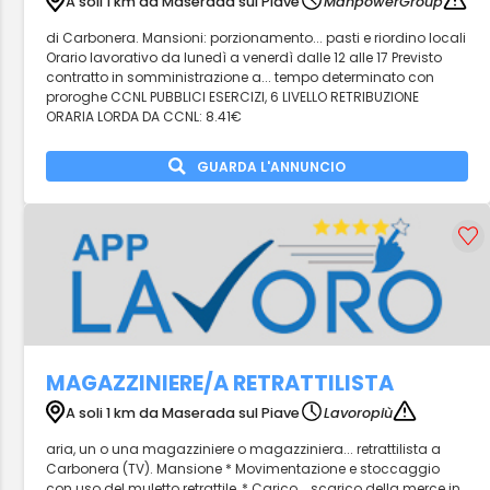
A soli 1 km da Maserada sul Piave
ManpowerGroup
di Carbonera. Mansioni: porzionamento... pasti e riordino locali
Orario lavorativo da lunedì a venerdì dalle 12 alle 17 Previsto
contratto in somministrazione a... tempo determinato con
proroghe CCNL PUBBLICI ESERCIZI, 6 LIVELLO RETRIBUZIONE
ORARIA LORDA DA CCNL: 8.41€
GUARDA L'ANNUNCIO
MAGAZZINIERE/A RETRATTILISTA
A soli 1 km da Maserada sul Piave
Lavoropiù
aria, un o una magazziniere o magazziniera... retrattilista a
Carbonera (TV). Mansione * Movimentazione e stoccaggio
con uso del muletto retrattile, * Carico... scarico della merce in