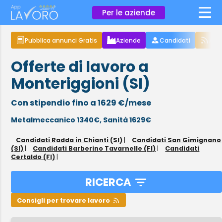
×
Per le aziende
Pubblica annunci Gratis
Aziende
Candidati
Arti
Offerte di lavoro a
Monteriggioni (SI)
Con stipendio fino a 1629 €/mese
Metalmeccanico 1340€,
Sanità 1629€
Candidati Radda in Chianti (SI)
|
Candidati San Gimignano
(SI)
|
Candidati Barberino Tavarnelle (FI)
|
Candidati
Certaldo (FI)
|
RICERCA
Consigli per trovare lavoro