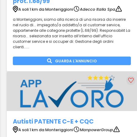
prot. l.68/99
A soli 1 km da Monteriggioni
Adecco Italia Spa
a Monteriggioni, siamo alla ricerca di una risorsa da inserire
nel ruolo di... impiegato/a addetto/a al customer service,
appartenente alle categorie protette (L.68/99). Responsabilit La
risorsa... selezionata sar inserita all’interno dell’ufficio
customer service e si occuper di: Gestione degli ordini
clienti......
GUARDA L'ANNUNCIO
Autisti PATENTE C-E + CQC
A soli 1 km da Monteriggioni
ManpowerGroup