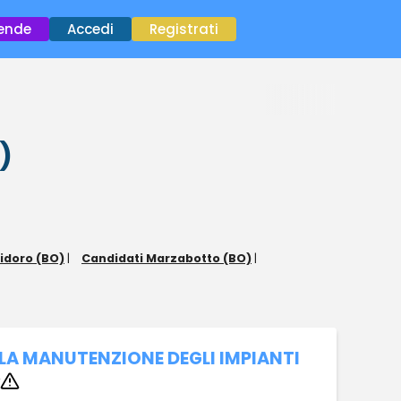
×
iende
Accedi
Registrati
)
idoro (BO)
|
Candidati Marzabotto (BO)
|
A MANUTENZIONE DEGLI IMPIANTI