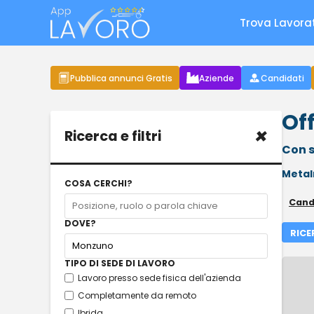
Trova Lavora
Pubblica annunci Gratis
Aziende
Candidati
Of
×
Ricerca e filtri
Con s
Metal
COSA CERCHI?
Cand
DOVE?
RICE
TIPO DI SEDE DI LAVORO
Lavoro presso sede fisica dell'azienda
Completamente da remoto
Ibrida