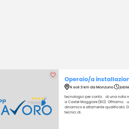
Operaio/a installazion
A soli 3 km da Monzuno
jobt
tecnologici per conto... di una nota 
a Castel Maggiore (BO). Offriamo... 
dinamico e altamente qualificato. Des
tecnici di...