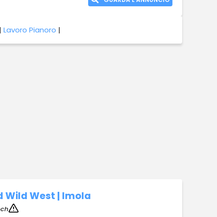
|
Lavoro Pianoro
|
d Wild West | Imola
ech