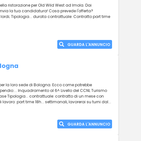
della ristorazione per Old Wild West ad Imola. Dai
invia la tua candidatura! Cosa prevede l'offerta?
lordi; Tipologia... durata contrattuale: Contratto part time
GUARDA L'ANNUNCIO
ologna
va per la loro sede di Bologna. Ecco come potrebbe
ipendio:... Inquadramento al 6^ Livello del CCNL Turismo
base Tipologia... contrattuale: contratto di un mese con
i lavoro: part time 18h... settimanali, lavorerai su turni dal...
GUARDA L'ANNUNCIO