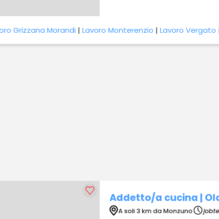
oro Grizzana Morandi
|
Lavoro Monterenzio
|
Lavoro Vergato
Addetto/a cucina | Ol
A soli 3 km da Monzuno
jobt