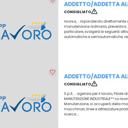
ADDETTO/ADDETTA ALL
CONSIGLIATO
risorsa,... rispondendo direttamente
manutenzione ordinaria, preventiva...
particolare, svolgerà le seguenti atti
automatiche e semiautomatiche; regola
ADDETTO/ADDETTA ALL
CONSIGLIATO
S.p.A.... agenzia per il lavoro, Filia
MANUTENZIONE INDUSTRIALE** La risors
Manutenzione, si occuperà della manu
macchinari, linee e attrezzature produt
ricerca...