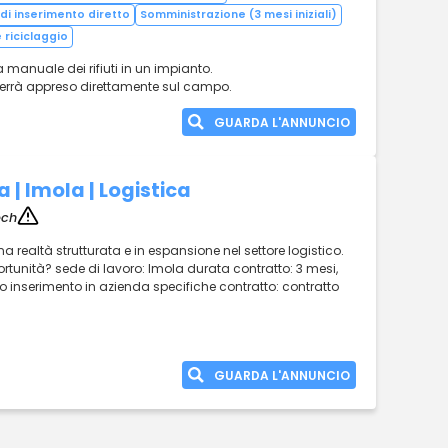
di inserimento diretto
Somministrazione (3 mesi iniziali)
 riciclaggio
a manuale dei rifiuti in un impianto.
o verrà appreso direttamente sul campo.
GUARDA L'ANNUNCIO
a | Imola | Logistica
ech
a realtà strutturata e in espansione nel settore logistico.
portunità? sede di lavoro: Imola durata contratto: 3 mesi,
o inserimento in azienda specifiche contratto: contratto
GUARDA L'ANNUNCIO