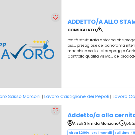
ADDETTO/A ALLO STA
CONSIGLIATO
realtà strutturata e storica che pro
più... prestigiose del panorama inte
macchine per lo... stampaggio Carico
Controllo qualità visivo... del prodotto
oro Sasso Marconi
|
Lavoro Castiglione dei Pepoli
|
Lavoro C
Addetto/a alla cernit
A soli 3 km da Monzuno
jobt
circa 1.200€ lordi mensili
Full time 4