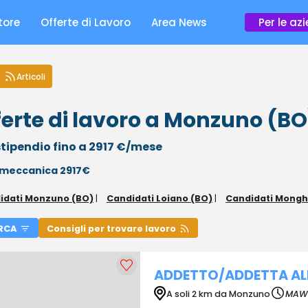
tore
Offerte di Lavoro
Area News
Per le az
Articoli
ferte di lavoro a Monzuno (BO
tipendio fino a 2917 €/mese
meccanica 2917€
idati Monzuno (BO)
|
Candidati Loiano (BO)
|
Candidati Mongh
RCA
Consigli per trovare lavoro
ADDETTO/ADDETTA ALL
A soli 2 km da Monzuno
MAW