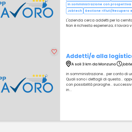
In somministrazione con prospettiva 
Jobtech
Gestione rifiuti/Recupero e
L'azienda cerca addetti per la cernit
Non è richiesta esperienza; il lavor
Addetti/e alla logistic
A soli 3 km da Monzuno
jobt
in somministrazione... per conto di un
Quali sono i dettagli di questa... op
con possibilità proroghe... successiv
in...