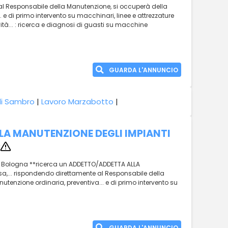
 al Responsabile della Manutenzione, si occuperà della
 e di primo intervento su macchinari, linee e attrezzature
vità... : ricerca e diagnosi di guasti su macchine
GUARDA L'ANNUNCIO
di Sambro
|
Lavoro Marzabotto
|
A MANUTENZIONE DEGLI IMPIANTI
le di Bologna **ricerca un ADDETTO/ADDETTA ALLA
a,... rispondendo direttamente al Responsabile della
tenzione ordinaria, preventiva... e di primo intervento su
GUARDA L'ANNUNCIO