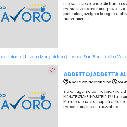
risorsa,... rispondendo direttamente
manutenzione ordinaria, preventiva...
particolare, svolgerà le seguenti atti
automatiche e...
oro Loiano
|
Lavoro Monghidoro
|
Lavoro San Benedetto Val 
ADDETTO/ADDETTA ALL
A soli 2 km da Monzuno
MAW
S.p.A.... agenzia per il lavoro, Filia
MANUTENZIONE INDUSTRIALE** La risors
Manutenzione, si occuperà della manu
macchinari, linee e attrezzature...