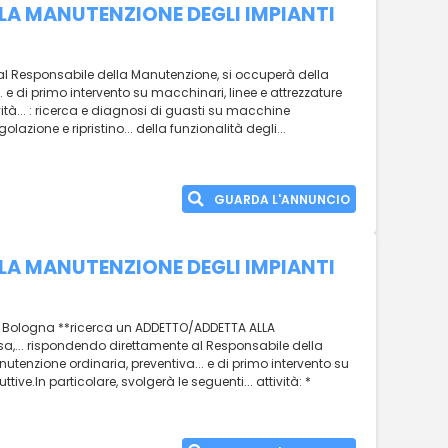
A MANUTENZIONE DEGLI IMPIANTI
 al Responsabile della Manutenzione, si occuperà della
 e di primo intervento su macchinari, linee e attrezzature
vità... : ricerca e diagnosi di guasti su macchine
zione e ripristino... della funzionalità degli...
GUARDA L'ANNUNCIO
A MANUTENZIONE DEGLI IMPIANTI
le di Bologna **ricerca un ADDETTO/ADDETTA ALLA
a,... rispondendo direttamente al Responsabile della
tenzione ordinaria, preventiva... e di primo intervento su
tive.In particolare, svolgerà le seguenti... attività: *