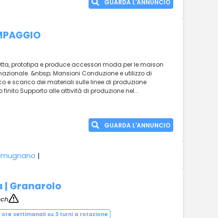
GUARDA L'ANNUNCIO
MPAGGIO
getta, prototipa e produce accessori moda per le maison
rnazionale. &nbsp; Mansioni Conduzione e utilizzo di
 e scarico dei materiali sulle linee di produzione
 finito Supporto alle attività di produzione nel...
GUARDA L'ANNUNCIO
amugnano
|
a | Granarolo
ech
0 ore settimanali su 3 turni a rotazione