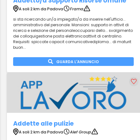
Addetto/a Supporto Risorse Umane
A soli 2 km da Padova
Frama
si sta ricercando un/a impiegato/a da inserire nell'ufficio...
amministrativo del personale. Mansioni: supporto in attivit di
ricerca e selezione del personaleoccuparsi dello... svolgimento
dei colloquigestione posta elettronicaattivit di centralino.
Requisiti: spiccate capacit comunicativediploma... di maturit
buon...
GUARDA L'ANNUNCIO
Addette alle pulizie
A soli 2 km da Padova
Alef Group