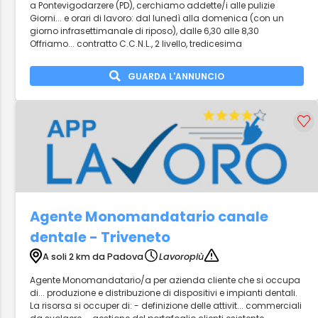
a Pontevigodarzere (PD), cerchiamo addette/i alle pulizie
Giorni... e orari di lavoro: dal lunedì alla domenica (con un
giorno infrasettimanale di riposo), dalle 6,30 alle 8,30
Offriamo... contratto C.C.N.L., 2 livello, tredicesima
GUARDA L'ANNUNCIO
Agente Monomandatario canale
dentale - Triveneto
A soli 2 km da Padova
Lavoropiù
Agente Monomandatario/a per azienda cliente che si occupa
di... produzione e distribuzione di dispositivi e impianti dentali.
La risorsa si occuper di: - definizione delle attivit... commerciali