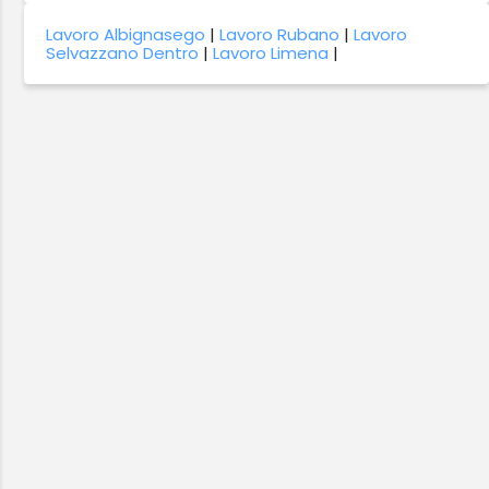
Lavoro Albignasego
|
Lavoro Rubano
|
Lavoro
Selvazzano Dentro
|
Lavoro Limena
|