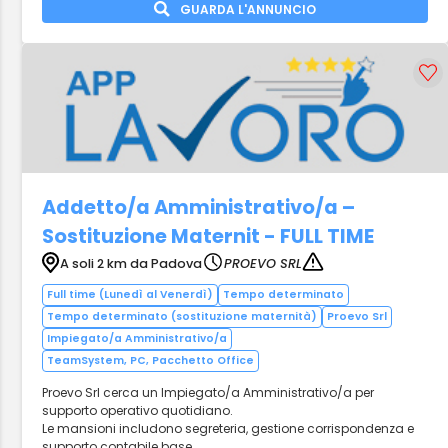
GUARDA L'ANNUNCIO
Addetto/a Amministrativo/a –
Sostituzione Maternit - FULL TIME
A soli 2 km da Padova
PROEVO SRL
Full time (Lunedì al Venerdì)
Tempo determinato
Tempo determinato (sostituzione maternità)
Proevo Srl
Impiegato/a Amministrativo/a
TeamSystem, PC, Pacchetto Office
Proevo Srl cerca un Impiegato/a Amministrativo/a per
supporto operativo quotidiano.
Le mansioni includono segreteria, gestione corrispondenza e
supporto contabile base.