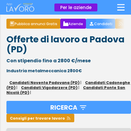
×
Per le aziende
Pubblica annunci Gratis
Aziende
Candidati
Arti
Offerte di lavoro a Padova
(PD)
Con stipendio fino a 2800 €/mese
Industria metalmeccanica 2800€
Candidati Noventa Padovana (PD)
|
Candidati Cadoneghe
(PD)
|
Candidati Vigodarzere (PD)
|
Candidati Ponte San
Nicolò (PD)
|
RICERCA
Consigli per trovare lavoro