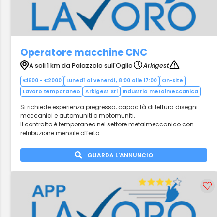
Operatore macchine CNC
A soli 1 km da Palazzolo sull'Oglio
Arkigest
€1600 - €2000
Lunedì al venerdì, 8:00 alle 17:00
On-site
Lavoro temporaneo
Arkigest Srl
Industria metalmeccanica
Si richiede esperienza pregressa, capacità di lettura disegni
meccanici e automuniti o motomuniti.
Il contratto è temporaneo nel settore metalmeccanico con
retribuzione mensile offerta.
GUARDA L'ANNUNCIO