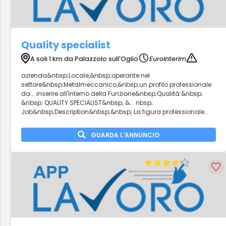
Quality specialist
A soli 1 km da Palazzolo sull'Oglio
Eurointerim
azienda&nbsp;Locale,&nbsp;operante nel
settore&nbsp;Metalmeccanico,&nbsp;un profilo professionale
da... inserire all'interno della Funzione&nbsp;Qualità:&nbsp;
&nbsp; QUALITY SPECIALIST&nbsp; &... nbsp;
Job&nbsp;Description&nbsp;&nbsp; La figura professionale...
GUARDA L'ANNUNCIO