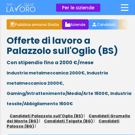
×
Per le aziende
Pubblica annunci Gratis
Aziende
Candidati
Arti
Offerte di lavoro a
Palazzolo sull'Oglio (BS)
Con stipendio fino a 2000 €/mese
Industria metalmeccanica 2000€,
Industria
metalmeccanica 2000€,
Gaming/Intrattenimento/Media/Arte 1600€,
Industria
tessile/Abbigliamento 1600€
Candidati Palazzolo sull'Oglio (BS)
|
Candidati Grumello
del Monte (BG)
|
Candidati Telgate (BG)
|
Candidati
Palosco (BG)
|