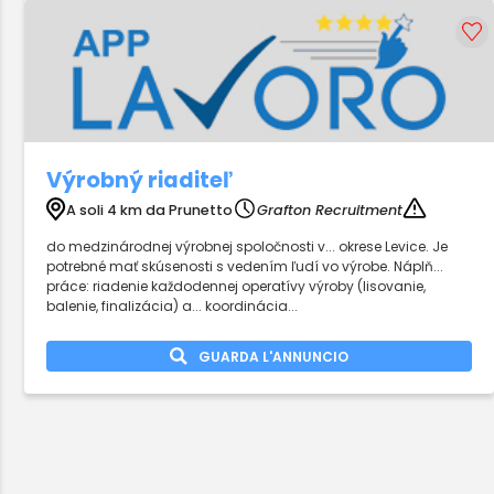
Výrobný riaditeľ
A soli 4 km da Prunetto
Grafton Recruitment
do medzinárodnej výrobnej spoločnosti v... okrese Levice. Je
potrebné mať skúsenosti s vedením ľudí vo výrobe. Náplň...
práce: riadenie každodennej operatívy výroby (lisovanie,
balenie, finalizácia) a... koordinácia...
GUARDA L'ANNUNCIO