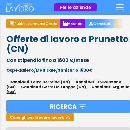
×
Per le aziende
Pubblica annunci Gratis
Aziende
Candidati
Arti
Offerte di lavoro a Prunetto
(CN)
Con stipendio fino a 1600 €/mese
Ospedaliero/Medicale/Sanitario 1600€
Candidati Torre Bormida (CN)
|
Candidati Cravanzana
(CN)
|
Candidati Cerretto Langhe (CN)
|
Candidati Arguello
(CN)
|
RICERCA
Consigli per trovare lavoro