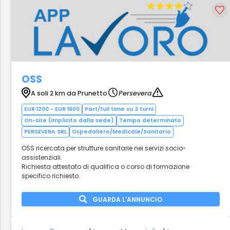
OSS
A soli 2 km da Prunetto
Persevera
EUR 1200 - EUR 1600
Part/full time su 3 turni
On-site (implicito dalla sede)
Tempo determinato
PERSEVERA SRL
Ospedaliero/Medicale/Sanitario
OSS ricercata per strutture sanitarie nei servizi socio-
assistenziali.
Richiesta attestato di qualifica o corso di formazione
specifico richiesto.
GUARDA L'ANNUNCIO