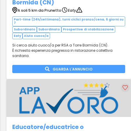
Bormida (CN)
A soli 5 km da Prunetto
Eaty
Part-time (24h/settimana), turni ciclici pranzo/cena, 6 giorni su
7
Subordinato
Subordinato
Prospettive di stabilizzazione
Eaty
Aiuto cuoco/a
Si cerca aiuto cuoco/a per RSA a Torre Bormida (CN).
È richiesta esperienza pregressa in ristorazione collettiva
sanitaria.
GUARDA L'ANNUNCIO
Educatore/educatrice o