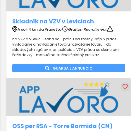
Skladník na VZV v Leviciach
A soli 4 km da Prunetto
Grafton Recruitment
na VZV do Levíc. Jedná sa... prácu na zmeny. Náplň práce:
vykladanie a nakladanie tovaru rozvážanie tovaru... do
skladových regálov manipulácia s VZV práca so skenerom
Požiadavky... manuálna zručnosť platný preukaz...
GUARDA L'ANNUNCIO
OSS per RSA - Torre Bormida (CN)