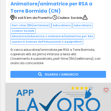
Animatore/animatrice per RSA a
Torre Bormida (CN)
A soli 5 km da Prunetto
Codess Sociale
Part-time (15h/settimana)
Subordinato
Subordinato
Codess Sociale
Educatore/educatrice o Animatore/animatrice per RSA
Laurea in Scienze dell'Educazione o equipollenti
Si cerca educatore/animatore per RSA a Torre Bormida,
coprendo età da prima infanzia a terza età.
L'inserimento è subordinato, part-time (15h/settimana), con
orario da concordare.
GUARDA L'ANNUNCIO