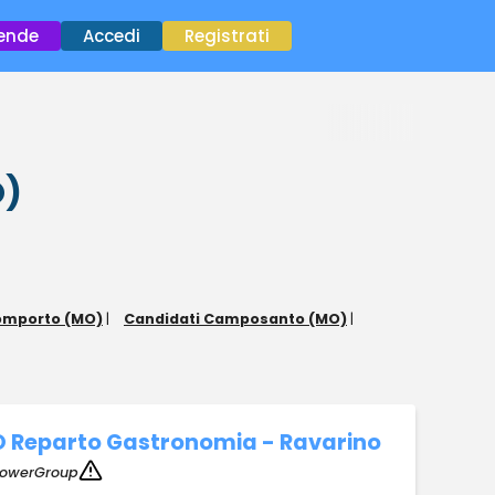
×
iende
Accedi
Registrati
O)
omporto (MO)
|
Candidati Camposanto (MO)
|
O Reparto Gastronomia - Ravarino
owerGroup