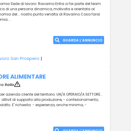
mia Sede di lavoro: Ravarino Entra a far parte del team
erca di una persona dinamica, motivata e orientata al
onomia del... nostro punto vendita di Ravarino Cosa farai
mia....
GUARDA L'ANNUNCIO
voro San Prospero
|
ORE ALIMENTARE
o Italia
per azienda cliente del territorio: UN/A OPERAIO/A SETTORE...
- attivit di supporto alla produzione, - confezionamento,
odotto. E' richiesta: - esperienza, anche minima, -
GUARDA L'ANNUNCIO