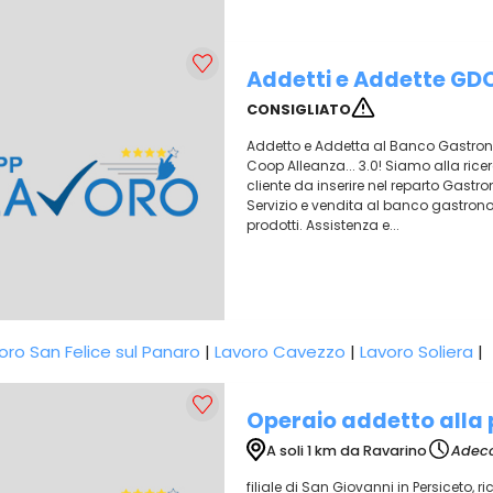
Addetti e Addette GD
CONSIGLIATO
Addetto e Addetta al Banco Gastrono
Coop Alleanza... 3.0! Siamo alla ric
cliente da inserire nel reparto Gastr
Servizio e vendita al banco gastron
prodotti. Assistenza e...
oro San Felice sul Panaro
|
Lavoro Cavezzo
|
Lavoro Soliera
|
Operaio addetto alla
A soli 1 km da Ravarino
Adecc
filiale di San Giovanni in Persiceto, r