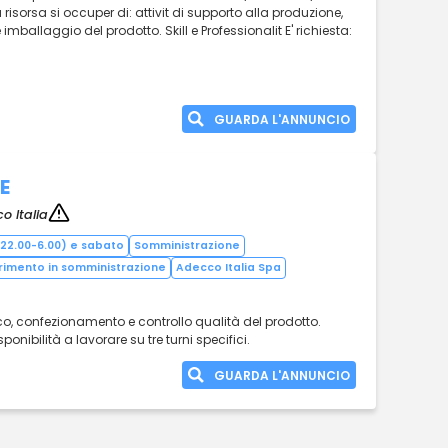
isorsa si occuper di: attivit di supporto alla produzione,
imballaggio del prodotto. Skill e Professionalit E' richiesta:
GUARDA L'ANNUNCIO
E
o Italia
0/22.00-6.00) e sabato
Somministrazione
serimento in somministrazione
Adecco Italia Spa
o, confezionamento e controllo qualità del prodotto.
onibilità a lavorare su tre turni specifici.
GUARDA L'ANNUNCIO