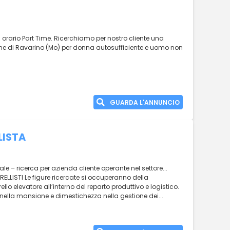
orario Part Time. Ricerchiamo per nostro cliente una
ne di Ravarino (Mo) per donna autosufficiente e uomo non
GUARDA L'ANNUNCIO
LISTA
nale – ricerca per azienda cliente operante nel settore...
LISTI Le figure ricercate si occuperanno della
lo elevatore all’interno del reparto produttivo e logistico.
 nella mansione e dimestichezza nella gestione dei...