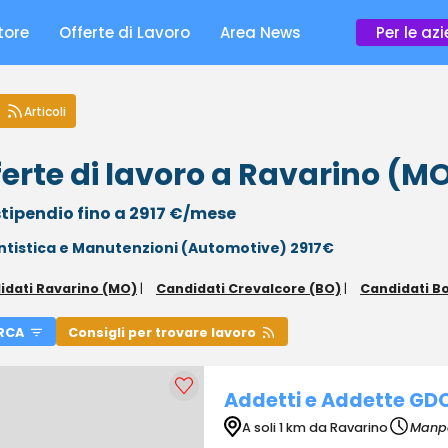
tore
Offerte di Lavoro
Area News
Per le az
Articoli
ferte di lavoro a Ravarino (M
tipendio fino a 2917 €/mese
ntistica e Manutenzioni (Automotive) 2917€
idati Ravarino (MO)
|
Candidati Crevalcore (BO)
|
Candidati B
RCA
Consigli per trovare lavoro
Addetti e Addette GD
A soli 1 km da Ravarino
Manp