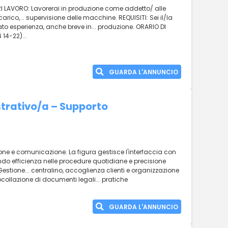
RI LAVORO: Lavorerai in produzione come addetto/ alle
co,... supervisione delle macchine. REQUISITI: Sei il/la
o esperienza, anche breve in... produzione. ORARIO DI
 14-22)...
GUARDA L'ANNUNCIO
trativo/a – Supporto
azione e comunicazione. La figura gestisce l'interfaccia con
ntendo efficienza nelle procedure quotidiane e precisione
estione... centralino, accoglienza clienti e organizzazione
ollazione di documenti legali... pratiche
GUARDA L'ANNUNCIO