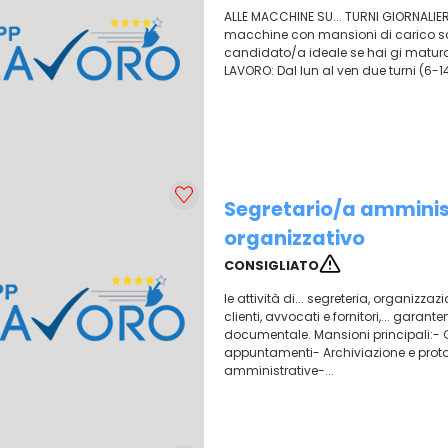
ALLE MACCHINE SU... TURNI GIORNALIE
macchine con mansioni di carico scari
candidato/a ideale se hai gi maturat
LAVORO: Dal lun al ven due turni (6-14
Segretario/a amminis
organizzativo
CONSIGLIATO
le attività di... segreteria, organizz
clienti, avvocati e fornitori,... gara
documentale. Mansioni principali:- G
appuntamenti- Archiviazione e protoc
amministrative-...