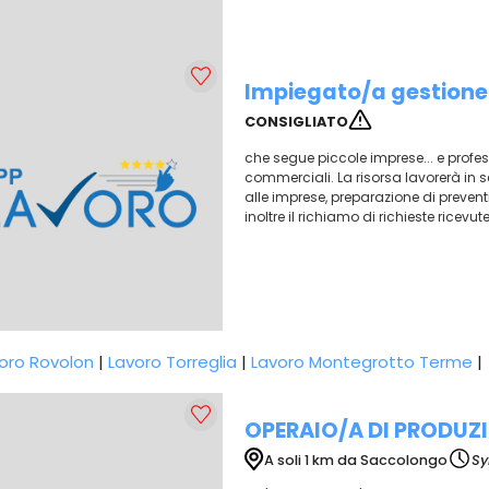
Impiegato/a gestione c
CONSIGLIATO
che segue piccole imprese... e profess
commerciali. La risorsa lavorerà in se
alle imprese, preparazione di prevent
inoltre il richiamo di richieste ricevut
oro Rovolon
|
Lavoro Torreglia
|
Lavoro Montegrotto Terme
|
OPERAIO/A DI PRODUZ
A soli 1 km da Saccolongo
Sy