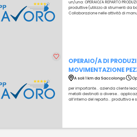
un/una: OPERAIO/A REPARTO PRODUZIONE
produttive (utilizzo di strumenti da b
Collaborazione nelle attività di manuten
OPERAIO/A DI PRODUZ
MOVIMENTAZIONE PEZ
A soli 1 km da Saccolongo
Op
per importante... azienda cliente lead
metalli destinati a diverse... applicaz
all’interno del reparto... produttivo e 