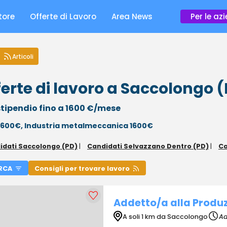
tore
Offerte di Lavoro
Area News
Per le az
Articoli
ferte di lavoro a Saccolongo 
tipendio fino a 1600 €/mese
 1600€,
Industria metalmeccanica 1600€
idati Saccolongo (PD)
|
Candidati Selvazzano Dentro (PD)
|
Ca
RCA
Consigli per trovare lavoro
Addetto/a alla Produzi
A soli 1 km da Saccolongo
Ad