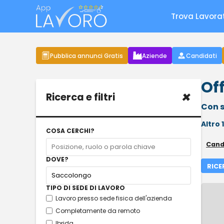
Trova Lavora
Pubblica annunci Gratis
Aziende
Candidati
Of
×
Ricerca e filtri
Con s
Altro
COSA CERCHI?
Cand
DOVE?
RICE
TIPO DI SEDE DI LAVORO
Lavoro presso sede fisica dell'azienda
Completamente da remoto
Ibrida