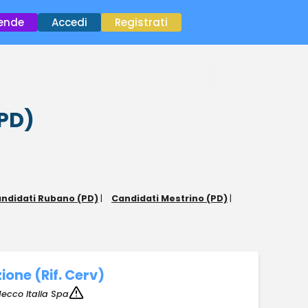
×
iende
Accedi
Registrati
(PD)
ndidati Rubano (PD)
|
Candidati Mestrino (PD)
|
one (Rif. Cerv)
ecco Italia Spa