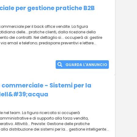
ale per gestione pratiche B2B
mmerciale per il back office vendite. La figura
idiana delle... pratiche clienti, dalla ricezione della
 dei contratti. Nel dettaglio si... occuperà di: gestire
ia email e telefono; predisporre preventivi e lettere...
GUARDA L'ANNUNCIO
 commerciale - Sistemi per la
 dell&#39;acqua
le nel team. La figura ricercata si occuperà
.. amministrative e di supporto alla forza vendita,
ivo. Attività... Previste: Gestione delle pratiche
la distribuzione dei sistemi per la... gestione intelligente...