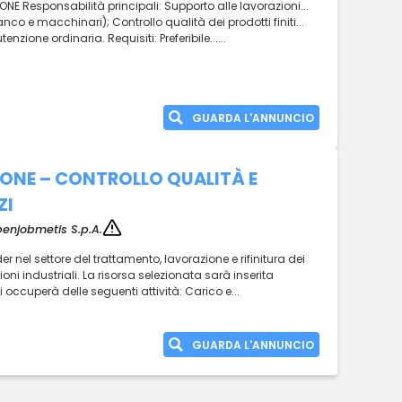
 Responsabilità principali: Supporto alle lavorazioni...
anco e macchinari); Controllo qualità dei prodotti finiti...
zione ordinaria. Requisiti: Preferibile......
GUARDA L'ANNUNCIO
IONE – CONTROLLO QUALITÀ E
ZI
enjobmetis S.p.A.
er nel settore del trattamento, lavorazione e rifinitura dei
ioni industriali. La risorsa selezionata sarà inserita
si occuperà delle seguenti attività: Carico e...
GUARDA L'ANNUNCIO