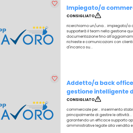
Impiegato/a commerci
CONSIGLIATO
ricerchiamo un/una... impiegato/a co
supporterà il team nella gestione quot
documentazione fino all'aggiornamento
richieste e comunicazioni con clienti v
d'incarico su...
Addetto/a back office
gestione intelligente
CONSIGLIATO
commerciale per... inserimento stabi
principalmente di gestire le attività.
garantendo un efficace supporto operat
amministrative legate alla vendita e al