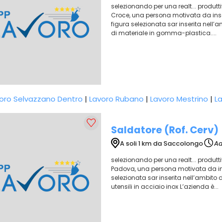
selezionando per una realt... produ
Croce, una persona motivata da inser
figura selezionata sar inserita nell’
di materiale in gomma-plastica....
oro Selvazzano Dentro
|
Lavoro Rubano
|
Lavoro Mestrino
|
L
Saldatore (Rof. Cerv)
A soli 1 km da Saccolongo
Ad
selezionando per una realt... produtt
Padova, una persona motivata da inse
selezionata sar inserita nell’ambito d
utensili in acciaio inox L’azienda è...