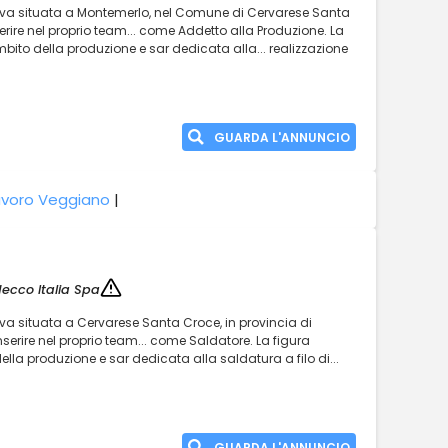
ttiva situata a Montemerlo, nel Comune di Cervarese Santa
ire nel proprio team... come Addetto alla Produzione. La
ambito della produzione e sar dedicata alla... realizzazione
GUARDA L'ANNUNCIO
avoro Veggiano
|
ecco Italia Spa
iva situata a Cervarese Santa Croce, in provincia di
rire nel proprio team... come Saldatore. La figura
ella produzione e sar dedicata alla saldatura a filo di...
GUARDA L'ANNUNCIO