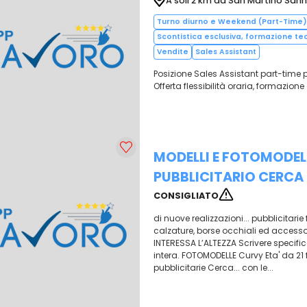
A soli 2 km da San Martino Sann
Turno diurno e Weekend (Part-Time)
Scontistica esclusiva, formazione te
Vendite
Sales Assistant
Posizione Sales Assistant part-time 
Offerta flessibilità oraria, formazion
MODELLI E FOTOMODEL
PUBBLICITARIO CERCA
CONSIGLIATO
di nuove realizzazioni... pubblicita
calzature, borse occhiali ed access
INTERESSA L’ALTEZZA Scrivere specific
intera. FOTOMODELLE Curvy Eta' da 21 
pubblicitarie Cerca... con le...