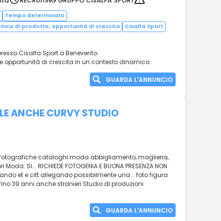
ita
RECRUITING GRUPPO CISALFA SPORT
Tempo determinato
cnica di prodotto, opportunità di crescita
Cisalfa Sport
presso Cisalfa Sport a Benevento.
e e opportunità di crescita in un contesto dinamico.
GUARDA L'ANNUNCIO
LE ANCHE CURVY STUDIO
rie fotografiche cataloghi moda abbigliamento, maglieria,
ori Moda. SI... RICHIEDE FOTOGENIA E BUONA PRESENZA NON
ando et e citt allegando possibilmente una... foto figura
fino 39 anni anche stranieri Studio di produzioni
GUARDA L'ANNUNCIO