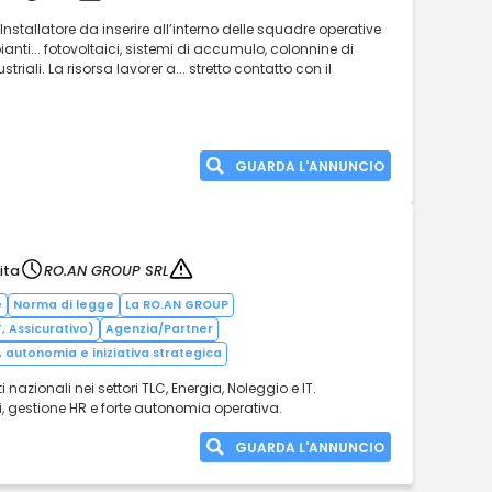
a Installatore da inserire all’interno delle squadre operative
anti... fotovoltaici, sistemi di accumulo, colonnine di
ustriali. La risorsa lavorer a... stretto contatto con il
GUARDA L'ANNUNCIO
ita
RO.AN GROUP SRL
e
Norma di legge
La RO.AN GROUP
T, Assicurativo)
Agenzia/Partner
 autonomia e iniziativa strategica
azionali nei settori TLC, Energia, Noleggio e IT.
i, gestione HR e forte autonomia operativa.
GUARDA L'ANNUNCIO