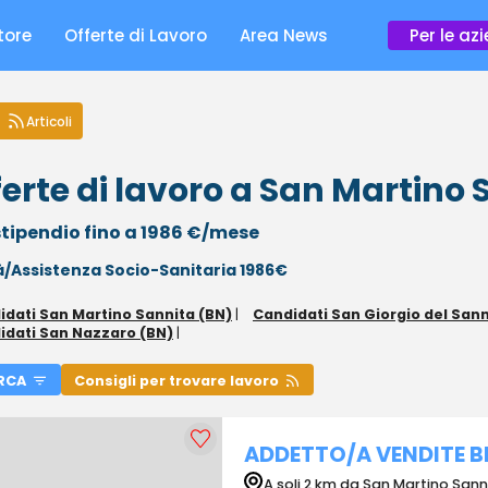
tore
Offerte di Lavoro
Area News
Per le az
Articoli
ferte di lavoro a San Martino
tipendio fino a 1986 €/mese
à/Assistenza Socio-Sanitaria 1986€
idati San Martino Sannita (BN)
|
Candidati San Giorgio del Sann
idati San Nazzaro (BN)
|
RCA
Consigli per trovare lavoro
ADDETTO/A VENDITE 
A soli 2 km da San Martino Sann