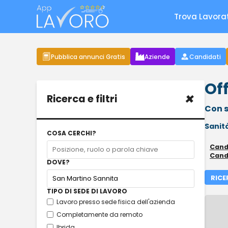
Trova Lavora
Pubblica annunci Gratis
Aziende
Candidati
Of
×
Ricerca e filtri
Con s
Sanit
COSA CERCHI?
Cand
Cand
DOVE?
RICE
TIPO DI SEDE DI LAVORO
Lavoro presso sede fisica dell'azienda
Completamente da remoto
Ibrida