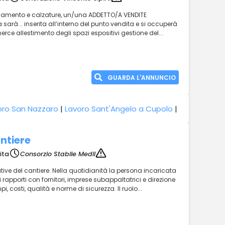
igliamento e calzature, un/una ADDETTO/A VENDITE
sarà... inserita all’interno del punto vendita e si occuperà
erce allestimento degli spazi espositivi gestione del...
GUARDA L'ANNUNCIO
oro San Nazzaro
|
Lavoro Sant'Angelo a Cupolo
|
antiere
ita
Consorzio Stabile Medil
zzative del cantiere. Nella quotidianità la persona incaricata
e i rapporti con fornitori, imprese subappaltatrici e direzione
pi, costi, qualità e norme di sicurezza. Il ruolo...