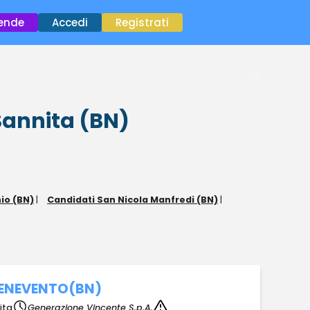
×
iende
Accedi
Registrati
 Sannita (BN)
io (BN)
|
Candidati San Nicola Manfredi (BN)
|
BENEVENTO(BN)
ita
Generazione Vincente S.p.A.