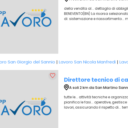
della vendita al... dettaglio di abb
BENEVENTO(BN) La risorsa selezionata 
di: sistemazione e riassortimento... m
oro San Giorgio del Sannio
|
Lavoro San Nicola Manfredi
|
Lav
Direttore tecnico di c
A soli 2 km da San Martino Sann
tutte le... attività tecniche e organi
pianifica le fasi... operative, gestisc
lavori, assicurando il rispetto di... tem