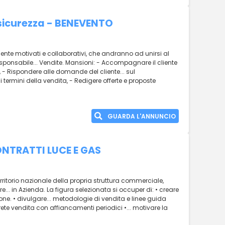
 sicurezza - BENEVENTO
ente motivati e collaborativi, che andranno ad unirsi al
esponsabile... Vendite. Mansioni: - Accompagnare il cliente
 - Rispondere alle domande del cliente... sul
i termini della vendita, - Redigere offerte e proposte
GUARDA L'ANNUNCIO
NTRATTI LUCE E GAS
erritorio nazionale della propria struttura commerciale,
e... in Azienda. La figura selezionata si occuper di: • creare
one. • divulgare... metodologie di vendita e linee guida
rete vendita con affiancamenti periodici •... motivare la