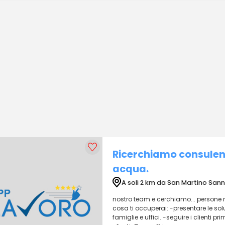
Ricerchiamo consulenti
acqua.
A soli 2 km da San Martino Sann
nostro team e cerchiamo... persone 
cosa ti occuperai: -presentare le sol
famiglie e uffici. -seguire i clienti p