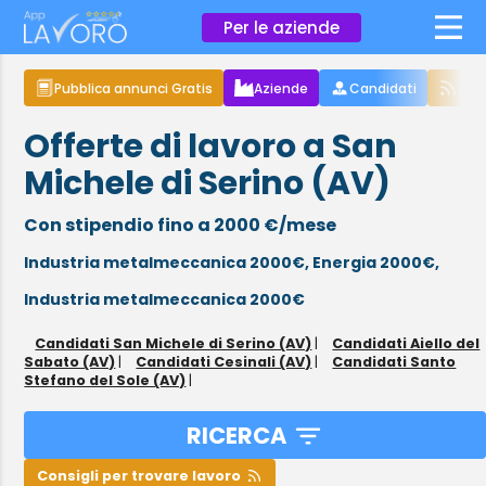
×
Per le aziende
Pubblica annunci Gratis
Aziende
Candidati
Arti
Offerte di lavoro a San
Michele di Serino (AV)
Con stipendio fino a 2000 €/mese
Industria metalmeccanica 2000€,
Energia 2000€,
Industria metalmeccanica 2000€
Candidati San Michele di Serino (AV)
|
Candidati Aiello del
Sabato (AV)
|
Candidati Cesinali (AV)
|
Candidati Santo
Stefano del Sole (AV)
|
RICERCA
Consigli per trovare lavoro