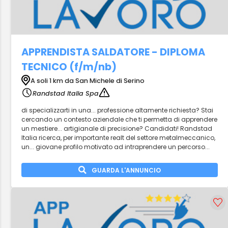
APPRENDISTA SALDATORE - DIPLOMA
TECNICO (f/m/nb)
A soli 1 km da San Michele di Serino
Randstad Italia Spa
di specializzarti in una... professione altamente richiesta? Stai
cercando un contesto aziendale che ti permetta di apprendere
un mestiere... artigianale di precisione? Candidati! Randstad
Italia ricerca, per importante realt del settore metalmeccanico,
un... giovane profilo motivato ad intraprendere un percorso...
GUARDA L'ANNUNCIO