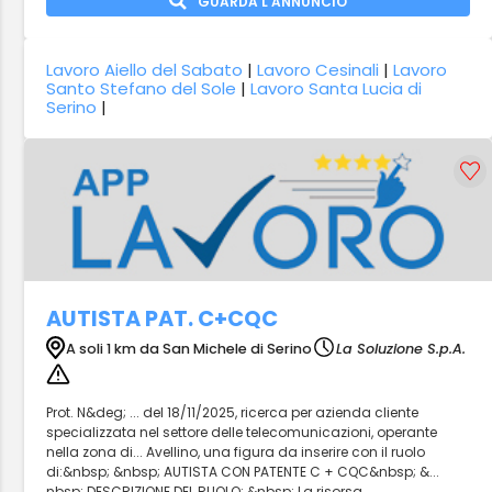
GUARDA L'ANNUNCIO
Lavoro Aiello del Sabato
|
Lavoro Cesinali
|
Lavoro
Santo Stefano del Sole
|
Lavoro Santa Lucia di
Serino
|
AUTISTA PAT. C+CQC
A soli 1 km da San Michele di Serino
La Soluzione S.p.A.
Prot. N&deg; ... del 18/11/2025, ricerca per azienda cliente
specializzata nel settore delle telecomunicazioni, operante
nella zona di... Avellino, una figura da inserire con il ruolo
di:&nbsp; &nbsp; AUTISTA CON PATENTE C + CQC&nbsp; &...
nbsp; DESCRIZIONE DEL RUOLO: &nbsp; La risorsa...