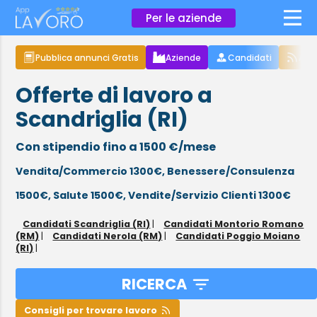
×
Per le aziende
Pubblica annunci Gratis
Aziende
Candidati
Arti
Offerte di lavoro a
Scandriglia (RI)
Con stipendio fino a 1500 €/mese
Vendita/Commercio 1300€,
Benessere/Consulenza
1500€,
Salute 1500€,
Vendite/Servizio Clienti 1300€
Candidati Scandriglia (RI)
|
Candidati Montorio Romano
(RM)
|
Candidati Nerola (RM)
|
Candidati Poggio Moiano
(RI)
|
RICERCA
Consigli per trovare lavoro