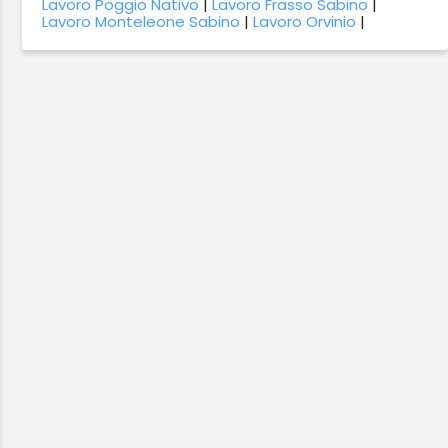
Lavoro Poggio Nativo
|
Lavoro Frasso Sabino
|
Lavoro Monteleone Sabino
|
Lavoro Orvinio
|