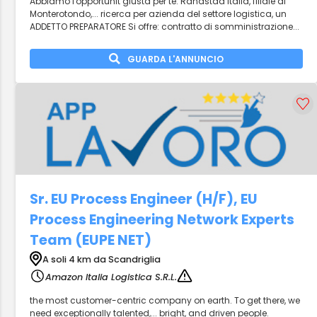
Abbiamo l'opportunit giusta per te. Randstad Italia, filiale di
Monterotondo,... ricerca per azienda del settore logistica, un
ADDETTO PREPARATORE Si offre: contratto di somministrazione...
GUARDA L'ANNUNCIO
Sr. EU Process Engineer (H/F), EU
Process Engineering Network Experts
Team (EUPE NET)
A soli 4 km da Scandriglia
Amazon Italia Logistica S.R.L.
the most customer-centric company on earth. To get there, we
need exceptionally talented,... bright, and driven people.