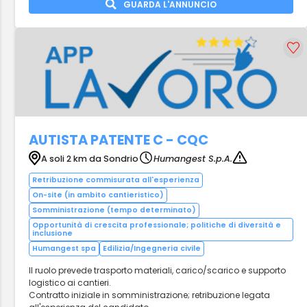
GUARDA L'ANNUNCIO
AUTISTA PATENTE C - CQC
A soli 2 km da Sondrio
Humangest S.p.A.
Retribuzione commisurata all'esperienza
On-site (in ambito cantieristico)
Somministrazione (tempo determinato)
Opportunità di crescita professionale; politiche di diversità e
inclusione
Humangest spa
Edilizia/Ingegneria civile
Il ruolo prevede trasporto materiali, carico/scarico e supporto
logistico ai cantieri.
Contratto iniziale in somministrazione; retribuzione legata