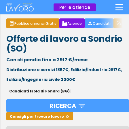
×
Per le aziende
Pubblica annunci Gratis
Aziende
Candidati
Arti
Offerte di lavoro a Sondrio
(SO)
Con stipendio fino a 2917 €/mese
Distribuzione e servizi 1857€,
Edilizia/Industria 2917€,
Edilizia/Ingegneria civile 2000€
Candidati Isola di Fondra (BG)
|
RICERCA
Consigli per trovare lavoro