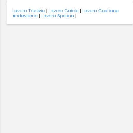
Lavoro Tresivio
|
Lavoro Caiolo
|
Lavoro Castione
Andevenno
|
Lavoro Spriana
|