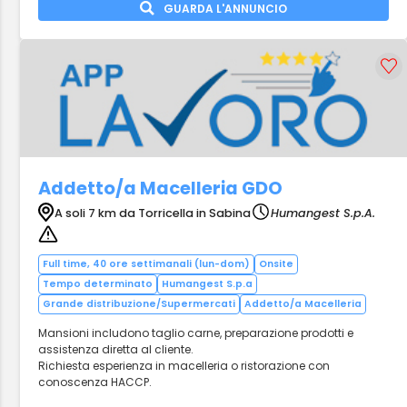
GUARDA L'ANNUNCIO
Addetto/a Macelleria GDO
A soli 7 km da Torricella in Sabina
Humangest S.p.A.
Full time, 40 ore settimanali (lun-dom)
Onsite
Tempo determinato
Humangest S.p.a
Grande distribuzione/Supermercati
Addetto/a Macelleria
Mansioni includono taglio carne, preparazione prodotti e
assistenza diretta al cliente.
Richiesta esperienza in macelleria o ristorazione con
conoscenza HACCP.