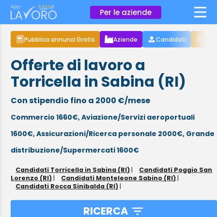
×
Per le aziende
Pubblica annunci Gratis
Aziende
Candidati
Arti
Offerte di lavoro a
Torricella in Sabina (RI)
Con stipendio fino a 2000 €/mese
Commercio 1660€,
Aviazione/Servizi aeroportuali
1600€,
Assicurazioni/Ricerca personale 2000€,
Grande
distribuzione/Supermercati 1600€
Candidati Torricella in Sabina (RI)
|
Candidati Poggio San
Lorenzo (RI)
|
Candidati Monteleone Sabino (RI)
|
Candidati Rocca Sinibalda (RI)
|
RICERCA