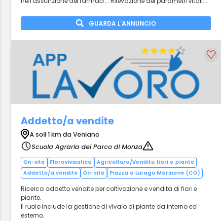
nell’assunzione dei farmaci... Rilevazione dei parametri vitali...
GUARDA L'ANNUNCIO
Addetto/a vendite
A soli 1 km da Veniano
Scuola Agraria del Parco di Monza
On-site
Florovivaistica
Agricoltura/Vendita fiori e piante
Addetto/a vendite
On-site
Piazza a Lurago Marinone (CO)
Ricerca addetto vendite per coltivazione e vendita di fiori e
piante.
Il ruolo include la gestione di vivaio di piante da interno ed
esterno.