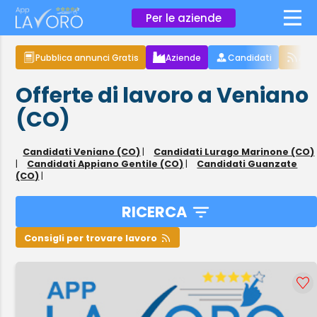
×
Per le aziende
Pubblica annunci Gratis
Aziende
Candidati
Arti
Offerte di lavoro a Veniano
(CO)
Candidati Veniano (CO)
|
Candidati Lurago Marinone (CO)
|
Candidati Appiano Gentile (CO)
|
Candidati Guanzate
(CO)
|
RICERCA
Consigli per trovare lavoro