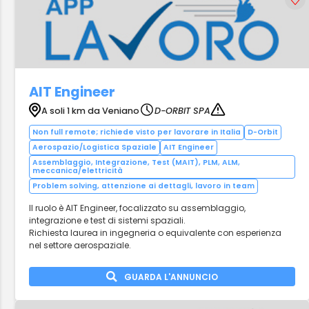
AIT Engineer
A soli 1 km da Veniano
D-ORBIT SPA
Non full remote; richiede visto per lavorare in Italia
D-Orbit
Aerospazio/Logistica Spaziale
AIT Engineer
Assemblaggio, Integrazione, Test (MAIT), PLM, ALM,
meccanica/elettricità
Problem solving, attenzione ai dettagli, lavoro in team
Il ruolo è AIT Engineer, focalizzato su assemblaggio,
integrazione e test di sistemi spaziali.
Richiesta laurea in ingegneria o equivalente con esperienza
nel settore aerospaziale.
GUARDA L'ANNUNCIO