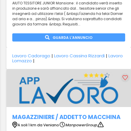
AIUTO TESSITORE JUNIOR Mansione : il candidato verrà inserito
in produzione e sarà affiancato dal... tessitore senior che gli
insegnerà ad utilizzare i telai ( &nbsp;l'azienda ha telai Dornier
ad aria e a... pinza).&nbsp; Si valutano soprattutto candidati
giovani da formare. &nbsp; Requisiti...
GUARDA L'ANNUNCIO
Lavoro Cadorago
|
Lavoro Cassina Rizzardi
|
Lavoro
Lomazzo
|
MAGAZZINIERE / ADDETTO MACCHINA
A soli 1 km da Veniano
ManpowerGroup