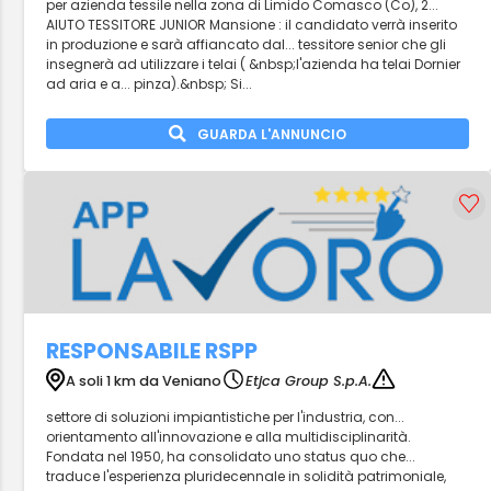
per azienda tessile nella zona di Limido Comasco (Co), 2...
AIUTO TESSITORE JUNIOR Mansione : il candidato verrà inserito
in produzione e sarà affiancato dal... tessitore senior che gli
insegnerà ad utilizzare i telai ( &nbsp;l'azienda ha telai Dornier
ad aria e a... pinza).&nbsp; Si...
GUARDA L'ANNUNCIO
RESPONSABILE RSPP
A soli 1 km da Veniano
Etjca Group S.p.A.
settore di soluzioni impiantistiche per l'industria, con...
orientamento all'innovazione e alla multidisciplinarità.
Fondata nel 1950, ha consolidato uno status quo che...
traduce l'esperienza pluridecennale in solidità patrimoniale,