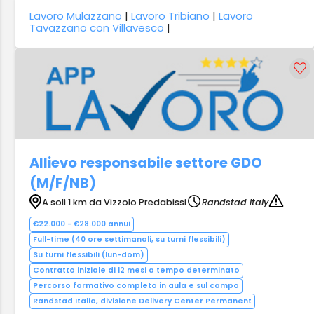
Lavoro Mulazzano
|
Lavoro Tribiano
|
Lavoro
Tavazzano con Villavesco
|
Allievo responsabile settore GDO
(M/F/NB)
A soli 1 km da Vizzolo Predabissi
Randstad Italy
€22.000 - €28.000 annui
Full-time (40 ore settimanali, su turni flessibili)
Su turni flessibili (lun-dom)
Contratto iniziale di 12 mesi a tempo determinato
Percorso formativo completo in aula e sul campo
Randstad Italia, divisione Delivery Center Permanent