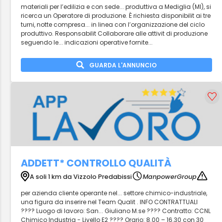
materiali per l’edilizia e con sede... produttiva a Mediglia (MI), si
ricerca un Operatore di produzione. È richiesta disponibilit ai tre
turni, notte compresa... in linea con l’organizzazione del ciclo
produttivo. Responsabilit Collaborare alle attivit di produzione
seguendo le... indicazioni operative fornite...
GUARDA L'ANNUNCIO
ADDETT* CONTROLLO QUALITÀ
A soli 1 km da Vizzolo Predabissi
ManpowerGroup
per azienda cliente operante nel... settore chimico-industriale,
una figura da inserire nel Team Qualit . INFO CONTRATTUALI
???? Luogo di lavoro: San... Giuliano M.se ???? Contratto: CCNL
Chimico Industria - Livello E2 ???? Orario: 8.00 – 16.30 con 30