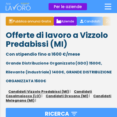
×
Per le aziende
Pubblica annunci Gratis
Aziende
Candidati
Arti
Offerte di lavoro a Vizzolo
Predabissi (MI)
Con stipendio fino a 1600 €/mese
Grande Distribuzione Organizzata (GDO) 1500€,
Rilevante (Industriale) 1400€,
GRANDE DISTRIBUZIONE
ORGANIZZATA 1600€
Candidati Vizzolo Predabissi (MI)
|
Candidati
Casalmaiocco (LO)
|
Candidati Dresano (MI)
|
Candidati
Melegnano (MI)
|
RICERCA