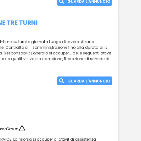
GUARDA L'ANNUNCIO
E TRE TURNI
ull-time su turni o giornata Luogo di lavoro: Alzano
: Contratto di... somministrazione fino alla durata di 12
. Responsabilit L'operaio si occuper... delle seguenti attivit
rollo qualit visivo e a campione, Redazione di schede di...
GUARDA L'ANNUNCIO
werGroup
VICE. La risorsa si occuper di attivit di assistenza