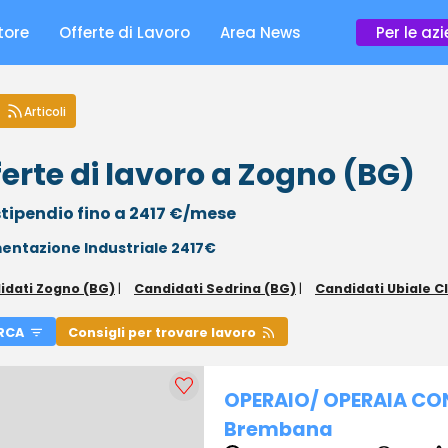
tore
Offerte di Lavoro
Area News
Per le az
Articoli
ferte di lavoro a Zogno (BG)
tipendio fino a 2417 €/mese
entazione Industriale 2417€
idati Zogno (BG)
|
Candidati Sedrina (BG)
|
Candidati Ubiale C
RCA
Consigli per trovare lavoro
OPERAIO/ OPERAIA CO
Brembana