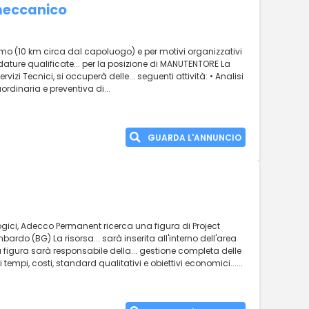
meccanico
gamo (10 km circa dal capoluogo) e per motivi organizzativi
dature qualificate... per la posizione di MANUTENTORE La
vizi Tecnici, si occuperà delle... seguenti attività: • Analisi
ordinaria e preventiva di...
GUARDA L'ANNUNCIO
ogici, Adecco Permanent ricerca una figura di Project
rdo (BG) La risorsa... sarà inserita all'interno dell'area
la figura sarà responsabile della... gestione completa delle
empi, costi, standard qualitativi e obiettivi economici......