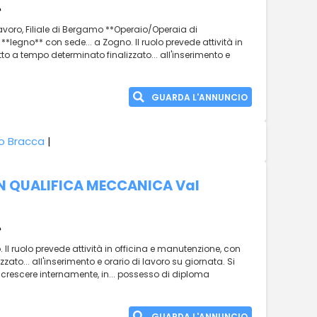
lavoro, Filiale di Bergamo **Operaio/Operaia di
**legno** con sede... a Zogno. Il ruolo prevede attività in
o a tempo determinato finalizzato... all'inserimento e
GUARDA L'ANNUNCIO
o Bracca
|
N QUALIFICA MECCANICA Val
 Il ruolo prevede attività in officina e manutenzione, con
ato... all'inserimento e orario di lavoro su giornata. Si
crescere internamente, in... possesso di diploma
GUARDA L'ANNUNCIO