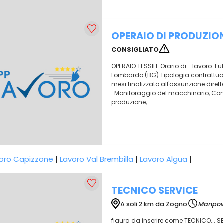
OPERAIO DI PRODUZION
CONSIGLIATO
OPERAIO TESSILE Orario di... lavoro: F
Lombardo (BG) Tipologia contrattuale
mesi finalizzato all'assunzione diretta
: Monitoraggio del macchinario, Cont
produzione,...
oro Capizzone
|
Lavoro Val Brembilla
|
Lavoro Algua
|
TECNICO SERVICE
A soli 2 km da Zogno
Manpo
figura da inserire come TECNICO... SER