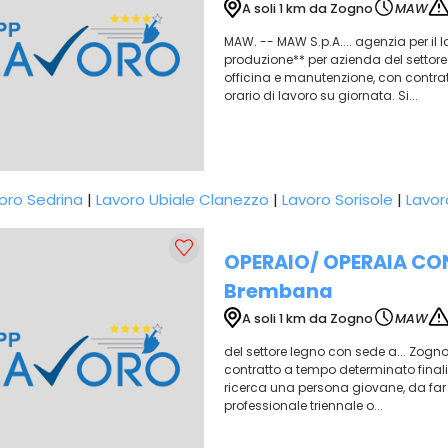
A soli 1 km da Zogno
MAW
MAW. -- MAW S.p.A.... agenzia per il 
produzione** per azienda del settore 
officina e manutenzione, con contratt
orario di lavoro su giornata. Si...
oro Sedrina
|
Lavoro Ubiale Clanezzo
|
Lavoro Sorisole
|
Lavor
OPERAIO/ OPERAIA CO
Brembana
A soli 1 km da Zogno
MAW
del settore legno con sede a... Zogno.
contratto a tempo determinato finalizz
ricerca una persona giovane, da far 
professionale triennale o...