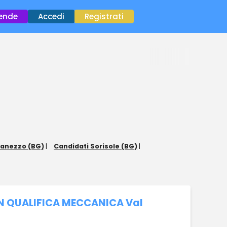
×
iende
Accedi
Registrati
lanezzo (BG)
|
Candidati Sorisole (BG)
|
N QUALIFICA MECCANICA Val