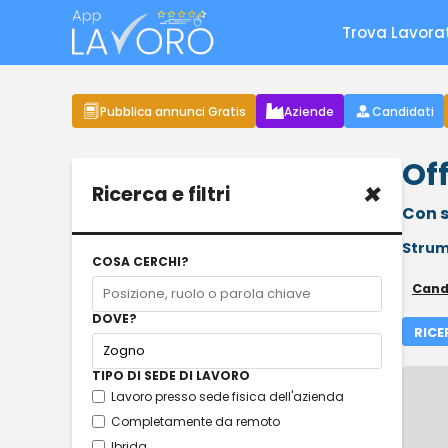
Trova Lavora
Pubblica annunci Gratis
Aziende
Candidati
Of
×
Ricerca e filtri
Con s
Strum
COSA CERCHI?
Cand
DOVE?
RICE
TIPO DI SEDE DI LAVORO
Lavoro presso sede fisica dell'azienda
Completamente da remoto
Ibrida