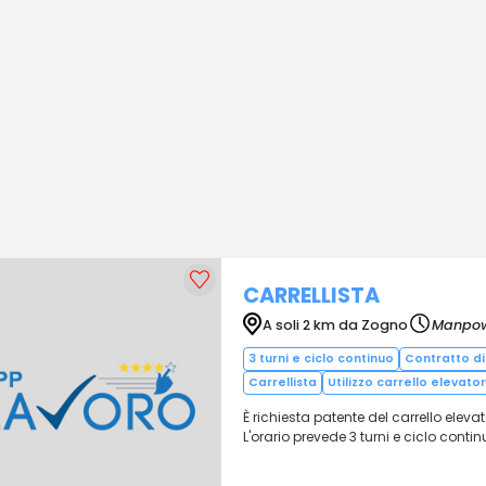
CARRELLISTA
A soli 2 km da Zogno
Manpo
3 turni e ciclo continuo
Contratto d
Carrellista
Utilizzo carrello elevato
È richiesta patente del carrello elev
L'orario prevede 3 turni e ciclo cont