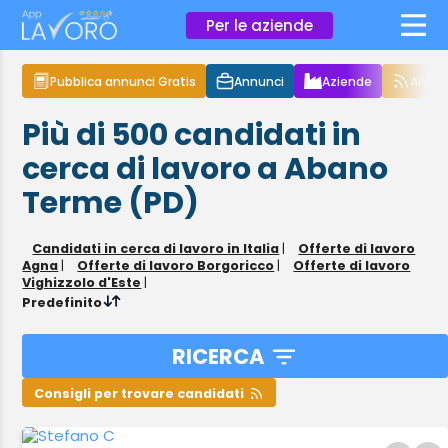
×
Per le aziende
Pubblica annunci Gratis
Annunci
Aziende
Articol
Più di 500
candidati in
cerca di lavoro
a Abano
Terme (PD)
Candidati in cerca di lavoro in Italia
|
Offerte di lavoro
Agna
|
Offerte di lavoro Borgoricco
|
Offerte di lavoro
Vighizzolo d'Este
|
Predefinito
RICERCA
Consigli per trovare candidati