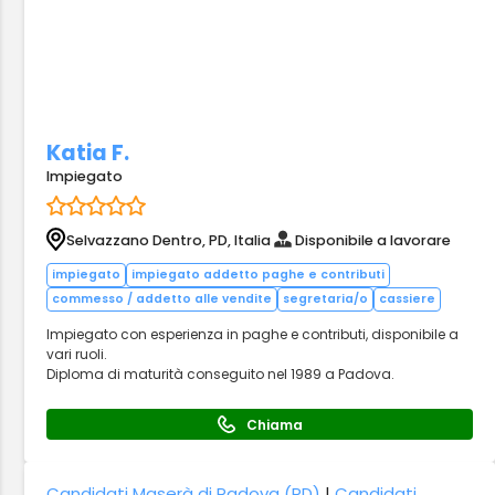
Katia F.
Impiegato
Selvazzano Dentro, PD, Italia
Disponibile a lavorare
impiegato
impiegato addetto paghe e contributi
commesso / addetto alle vendite
segretaria/o
cassiere
Impiegato con esperienza in paghe e contributi, disponibile a
vari ruoli.
Diploma di maturità conseguito nel 1989 a Padova.
Chiama
Candidati Maserà di Padova (PD)
|
Candidati