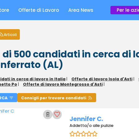
tore
Offerte di Lavoro
Area News
Per le az
Articoli
 di 500
candidati in cerca di 
nferrato (AL)
dati in cerca di lavoro in Italia
|
Offerte di lavoro Isola d'Asti
|
netto Po
|
Offerte di lavoro Montegrosso d'Asti
|
RCA
Consigli per trovare candidati
Jennifer C.
Addetta/o alle pulizie