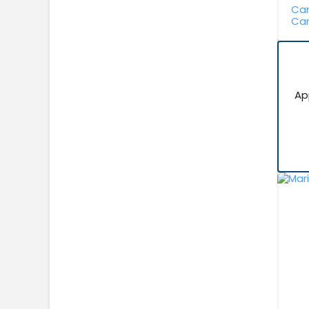
Can
Cam
Ap