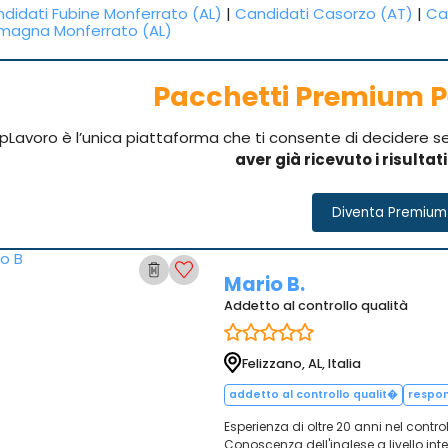
didati Fubine Monferrato (AL)
|
Candidati Casorzo (AT)
|
Ca
agna Monferrato (AL)
Pacchetti Premium P
pLavoro è l’unica piattaforma che ti consente di decidere 
aver già ricevuto i risultat
Diventa Premium
Mario B.
Addetto al controllo qualità
Felizzano, AL, Italia
addetto al controllo qualit�
respon
Esperienza di oltre 20 anni nel contro
Conoscenza dell'inglese a livello inte