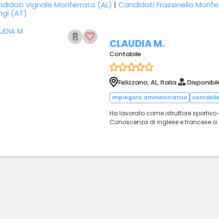
didati Vignale Monferrato (AL)
|
Candidati Frassinello Monfe
rigi (AT)
CLAUDIA M.
Contabile
Felizzano, AL, Italia
Disponibil
impiegato amministrativo
contabil
Ha lavorato come istruttore sportivo e
Conoscenza di inglese e francese a li