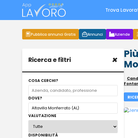
Trova Lavora
Pubblica annunci Gratis
Annunci
Aziende
Più
×
Ricerca e filtri
Mo
Candi
COSA CERCHI?
Fonta
RICE
DOVE?
VALUTAZIONE
DISPONIBILITÀ