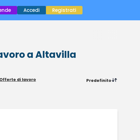
×
iende
Accedi
Registrati
lavoro
a Altavilla
Offerte di lavoro
Predefinito