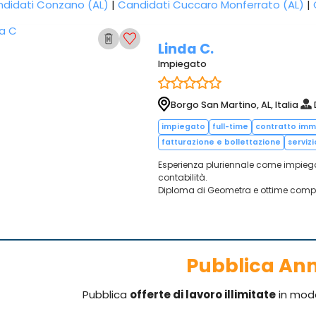
didati Conzano (AL)
|
Candidati Cuccaro Monferrato (AL)
|
Linda C.
Impiegato
Borgo San Martino, AL, Italia
impiegato
full-time
contratto im
fatturazione e bollettazione
servizi
Esperienza pluriennale come impiega
contabilità.
Diploma di Geometra e ottime compe
Pubblica An
Pubblica
offerte di lavoro illimitate
in mod