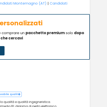
ndidati Montemagno (AT)
|
Candidati
ersonalizzati
se comprare un
pacchetto premium
solo
dopo
i che cercavi
sabile qualit�
llo qualità e qualità ingegneristica.
rmedio B1, diploma di perito elettronico.