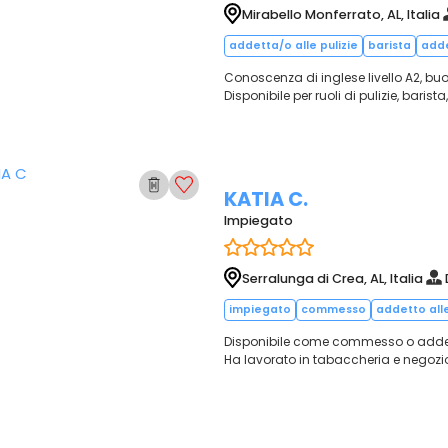
Mirabello Monferrato, AL, Italia
addetta/o alle pulizie
barista
adde
Conoscenza di inglese livello A2, buon
Disponibile per ruoli di pulizie, barista
KATIA C.
Impiegato
Serralunga di Crea, AL, Italia
impiegato
commesso
addetto all
Disponibile come commesso o addetto
Ha lavorato in tabaccheria e negozio 