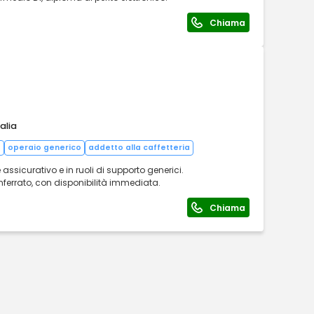
Chiama
alia
o
operaio generico
addetto alla caffetteria
sicurativo e in ruoli di supporto generici.
ferrato, con disponibilità immediata.
Chiama