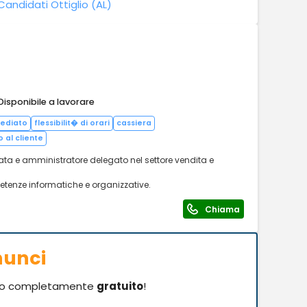
Candidati Ottiglio (AL)
Disponibile a lavorare
mediato
flessibilit� di orari
cassiera
o al cliente
ta e amministratore delegato nel settore vendita e
tenze informatiche e organizzative.
Chiama
nunci
o completamente
gratuito
!