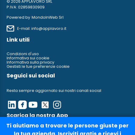
© 2026 APPLAVORO SRL
P.IVA: 02859830909
Powered by
MondoInWeb Srl
E-mail: info@applavoro.it
Link utili
Condizioni d'uso
Informativa sui cookie
Informativa sulla privacy
Gestisti le tue preferenze cookie
Seguici sui social
Resta sempre aggiornato sui nostri canali social
Scarica la nostra App
Ti aiutiamo a trovare le persone giuste per
Ci trovi anche su AppleStore e su Google Play
la tua azienda. Iscriviti gratis e ricevi i