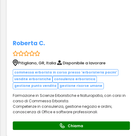
Roberta C.
Pitigliano, GR, Italia
Disponibile a lavorare
commessa erborista in corso presso 'erboristeria pacini'
vendite erboristiche
consulenza erboristica
gestione punto vendita
gestione risorse umane
Formazione in Scienze Erboristiche e Naturopatia, con corsi in
corso di Commessa Erborista.
Competenze in consulenza, gestione negozio e ordini,
conoscenza di Office e software professionali.
Chiama