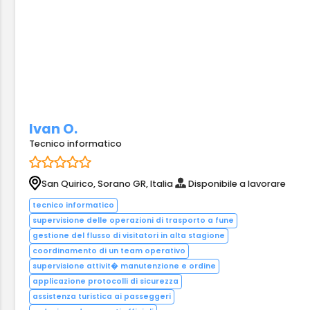
Ivan O.
Tecnico informatico
San Quirico, Sorano GR, Italia
Disponibile a lavorare
tecnico informatico
supervisione delle operazioni di trasporto a fune
gestione del flusso di visitatori in alta stagione
coordinamento di un team operativo
supervisione attivit� manutenzione e ordine
applicazione protocolli di sicurezza
assistenza turistica ai passeggeri