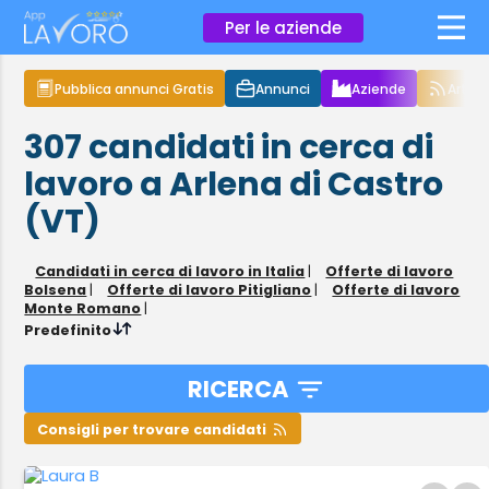
×
Per le aziende
Pubblica annunci Gratis
Annunci
Aziende
Articol
307
candidati in cerca di
lavoro
a Arlena di Castro
(VT)
Candidati in cerca di lavoro in Italia
|
Offerte di lavoro
Bolsena
|
Offerte di lavoro Pitigliano
|
Offerte di lavoro
Monte Romano
|
Predefinito
RICERCA
Consigli per trovare candidati