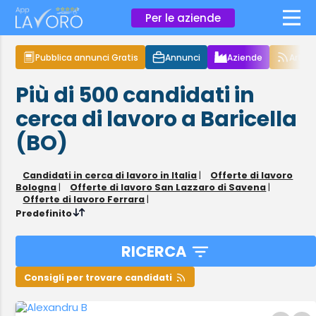
×
Per le aziende
Pubblica annunci Gratis
Annunci
Aziende
Articol
Più di 500
candidati in
cerca di lavoro
a Baricella
(BO)
Candidati in cerca di lavoro in Italia
|
Offerte di lavoro
Bologna
|
Offerte di lavoro San Lazzaro di Savena
|
Offerte di lavoro Ferrara
|
Predefinito
RICERCA
Consigli per trovare candidati