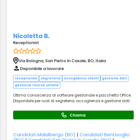
Nicoletta B.
Receptionist
Via Bologna, San Pietro In Casale, BO, Italia
Disponibile a lavorare
receptionist
segretaria
accoglienza clienti
gestione dati
gestione risorse umane
Ottima conoscenza di software gestionale e pacchetto Office.
Disponibile per ruoli di segreteria, accoglienza e gestione dati.
Chiama
Candidati Malalbergo (BO)
|
Candidati Bentivoglio
(BO)
|
Candidati San Pietro in Casale (BO)
|