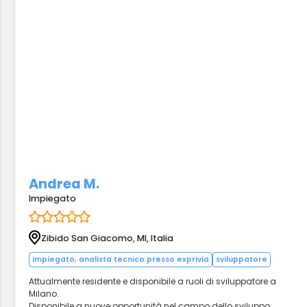
Andrea M.
Impiegato
Zibido San Giacomo, MI, Italia
impiegato, analista tecnico presso exprivia
sviluppatore
Attualmente residente e disponibile a ruoli di sviluppatore a
Milano.
Disponibile a nuove opportunità nel campo dello sviluppo