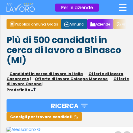
×
Per le aziende
Pubblica annunci Gratis
Annunci
Aziende
Articol
Più di 500
candidati in
cerca di lavoro
a Binasco
(MI)
Candidati in cerca di lavoro in Italia
|
Offerte di lavoro
Casorezzo
|
Offerte di lavoro Cologno Monzese
|
Offerte
di lavoro Ossona
|
Predefinito
RICERCA
Consigli per trovare candidati