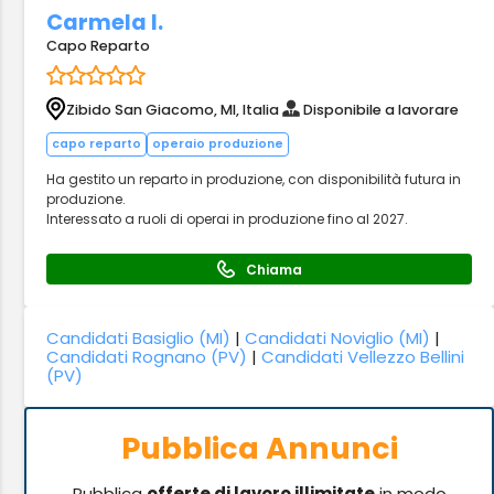
Carmela I.
Capo Reparto
Zibido San Giacomo, MI, Italia
Disponibile a lavorare
capo reparto
operaio produzione
Ha gestito un reparto in produzione, con disponibilità futura in
produzione.
Interessato a ruoli di operai in produzione fino al 2027.
Chiama
Candidati Basiglio (MI)
|
Candidati Noviglio (MI)
|
Candidati Rognano (PV)
|
Candidati Vellezzo Bellini
(PV)
Pubblica Annunci
Pubblica
offerte di lavoro illimitate
in modo