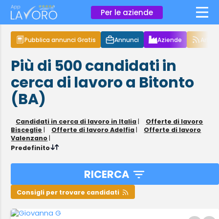
×
Per le aziende
Pubblica annunci Gratis
Annunci
Aziende
Articol
Più di 500
candidati in
cerca di lavoro
a Bitonto
(BA)
Candidati in cerca di lavoro in Italia
|
Offerte di lavoro
Bisceglie
|
Offerte di lavoro Adelfia
|
Offerte di lavoro
Valenzano
|
Predefinito
RICERCA
Consigli per trovare candidati