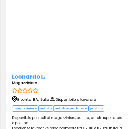
Leonardo L.
Magazziniere
Bitonto, BA, Italia
Disponibile a lavorare
magazziniere
autista
autotrasportatore
postino
Disponibile per ruoli di magazziniere, autista, autotrasportatore
e postino.
Esperienze lavorative principalmente tra il 2018 e il 2020 in Italia.