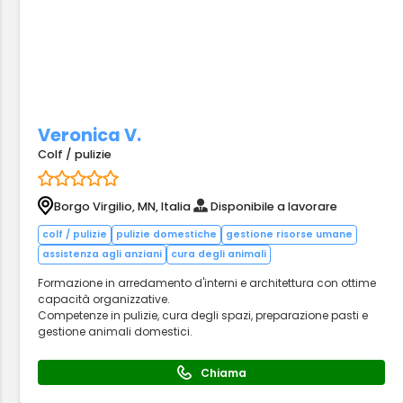
Veronica V.
Colf / pulizie
Borgo Virgilio, MN, Italia
Disponibile a lavorare
colf / pulizie
pulizie domestiche
gestione risorse umane
assistenza agli anziani
cura degli animali
Formazione in arredamento d'interni e architettura con ottime
capacità organizzative.
Competenze in pulizie, cura degli spazi, preparazione pasti e
gestione animali domestici.
Chiama