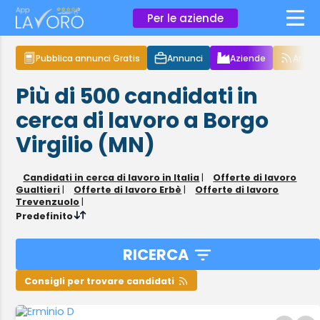
×
Per le aziende
Pubblica annunci Gratis
Annunci
Aziende
Articol
Più di 500
candidati in
cerca di lavoro
a Borgo
Virgilio (MN)
Candidati in cerca di lavoro in Italia
|
Offerte di lavoro
Gualtieri
|
Offerte di lavoro Erbè
|
Offerte di lavoro
Trevenzuolo
|
Predefinito
RICERCA
Consigli per trovare candidati