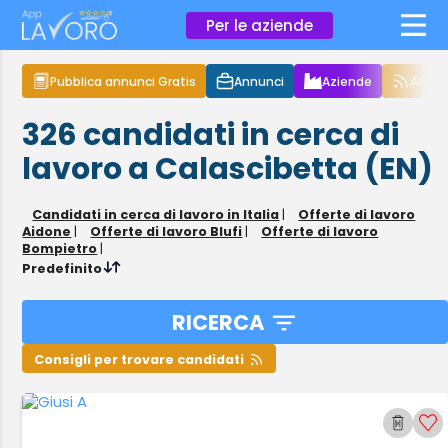
×
Per le aziende
Pubblica annunci Gratis
Annunci
Aziende
Articol
326
candidati in cerca di
lavoro
a Calascibetta (EN)
Candidati in cerca di lavoro in Italia
|
Offerte di lavoro
Aidone
|
Offerte di lavoro Blufi
|
Offerte di lavoro
Bompietro
|
Predefinito
RICERCA
Consigli per trovare candidati