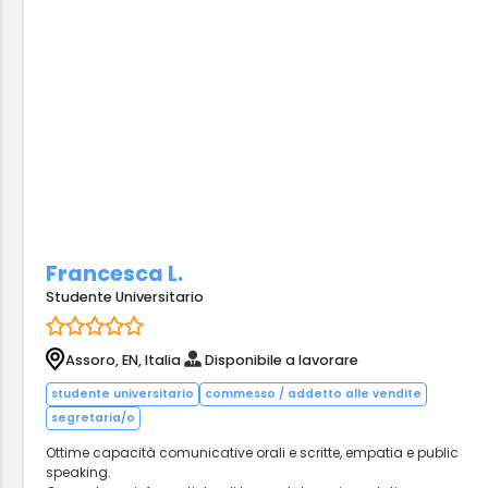
Francesca L.
Studente Universitario
Assoro, EN, Italia
Disponibile a lavorare
studente universitario
commesso / addetto alle vendite
segretaria/o
Ottime capacità comunicative orali e scritte, empatia e public
speaking.