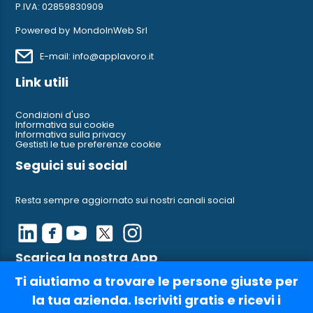
P.IVA: 02859830909
Powered by
MondoInWeb Srl
E-mail: info@applavoro.it
Link utili
Condizioni d'uso
Informativa sui cookie
Informativa sulla privacy
Gestisti le tue preferenze cookie
Seguici sui social
Resta sempre aggiornato sui nostri canali social
Scarica la nostra App
Ti aiutiamo a trovare le persone giuste per
Ci trovi anche su AppleStore e su Google Play
la tua azienda. Iscriviti gratis e ricevi i