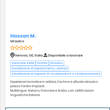
Hassan M.
Idraulico
Genova, GE, Italia
Disponibile a lavorare
manovale edile
fachino
idraulico
installazione di impianti idrico-sanitari
installazione di impianti di riscaldamento e condizionamento
Esperienze lavorative in edilizia, Fachino e attuale idraulico
presso Fantini Impianti.
Multilingue: Italiano, Francese e Arabo, con certificazioni
linguistiche italiane.