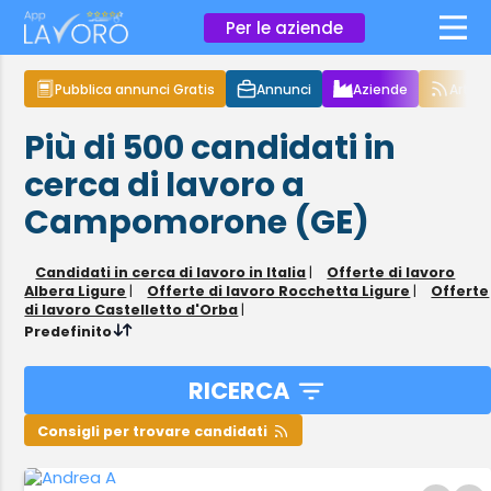
×
Per le aziende
Pubblica annunci Gratis
Annunci
Aziende
Articol
Più di 500
candidati in
cerca di lavoro
a
Campomorone (GE)
Candidati in cerca di lavoro in Italia
|
Offerte di lavoro
Albera Ligure
|
Offerte di lavoro Rocchetta Ligure
|
Offerte
di lavoro Castelletto d'Orba
|
Predefinito
RICERCA
Consigli per trovare candidati