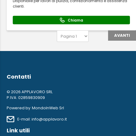
Disponibile per lavori di pulizia, confezionamento e assistenza
clienti.
Chiama
AVANTI
Contatti
© 2026 APPLAVORO SRL
P.IVA: 02859830909
Powered by
MondoInWeb Srl
E-mail: info@applavoro.it
Link utili