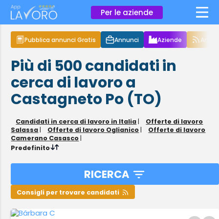
×
Per le aziende
Pubblica annunci Gratis
Annunci
Aziende
Articol
Più di 500
candidati in
cerca di lavoro
a
Castagneto Po (TO)
Candidati in cerca di lavoro in Italia
|
Offerte di lavoro
Salassa
|
Offerte di lavoro Oglianico
|
Offerte di lavoro
Camerano Casasco
|
Predefinito
RICERCA
Consigli per trovare candidati