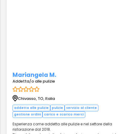
Mariangela M.
Addetta/o alle pulizie
Chivasso, TO, Italia
addetta alle pulizie
pulizie
servizio al cliente
gestione ordini
carico e scarico merci
Esperienza come addetta alle pulizie e nel settore della
ristorazione dal 2018.