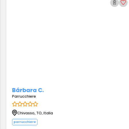
Bárbara C.
Parrucchiere
Chivasso, TO, Italia
parrucchiere