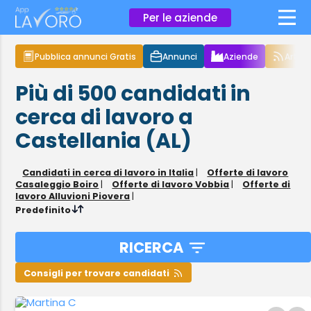
×
Per le aziende
Pubblica annunci Gratis
Annunci
Aziende
Articol
Più di 500
candidati in
cerca di lavoro
a
Castellania (AL)
Candidati in cerca di lavoro in Italia
|
Offerte di lavoro
Casaleggio Boiro
|
Offerte di lavoro Vobbia
|
Offerte di
lavoro Alluvioni Piovera
|
Predefinito
RICERCA
Consigli per trovare candidati