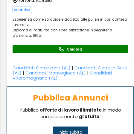
Tortona, AL, Italia
stiratrice
Esperienza come stiratrice e addetta alle pulizie in vari contesti
lavorativi.
Diploma di maturità con specializzazione in segreteria
d'azienda, 1995.
Chiama
Candidati Carezzano (AL)
|
Candidati Cerreto Grue
(AL)
|
Candidati Montegioco (AL)
|
Candidati
Villaromagnano (AL)
Pubblica Annunci
Pubblica
offerte di lavoro illimitate
in modo
completamente
gratuito
!
Inizia subito