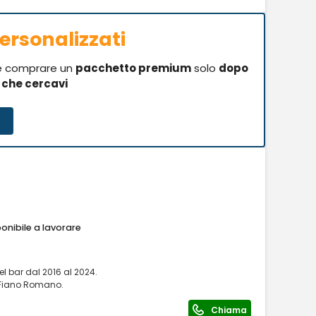
ersonalizzati
se comprare un
pacchetto premium
solo
dopo
i che cercavi
onibile a lavorare
l bar dal 2016 al 2024.
 Fiano Romano.
Chiama