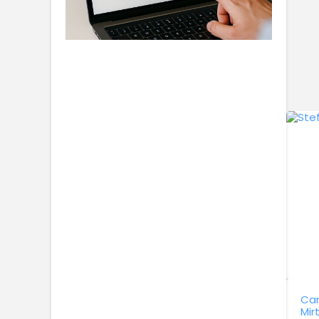
Can
Mir