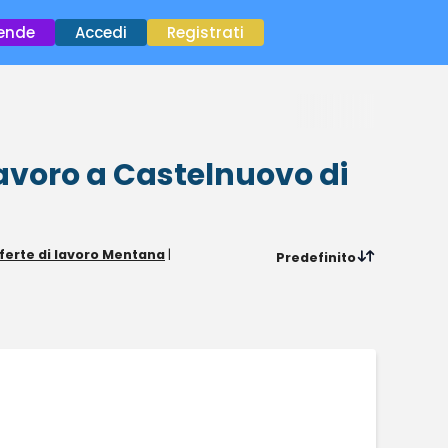
×
iende
Accedi
Registrati
lavoro
a Castelnuovo di
ferte di lavoro Mentana
|
Predefinito