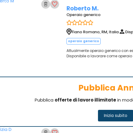
Roberto M.
Operaio generico
Fiano Romano, RM, Italia
Disp
operaio generico
Attualmente operaio generico con e
Disponibile a lavorare come operaio
Pubblica An
Pubblica
offerte di lavoro illimitate
in mod
Inizia subito