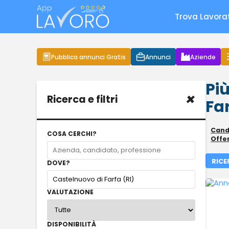
Trova Lavora
Pubblica annunci Gratis
Annunci
Aziende
Più
×
Ricerca e filtri
Far
Candi
COSA CERCHI?
Offer
RICE
DOVE?
VALUTAZIONE
DISPONIBILITÀ