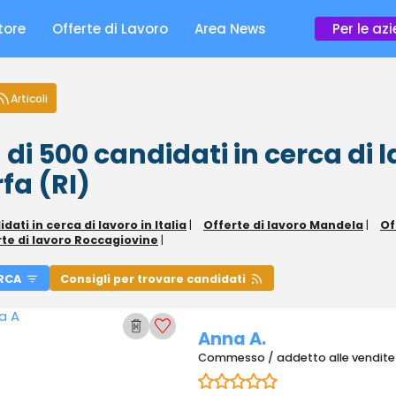
tore
Offerte di Lavoro
Area News
Per le az
Articoli
 di 500
candidati in cerca di 
fa (RI)
dati in cerca di lavoro in Italia
|
Offerte di lavoro Mandela
|
Of
te di lavoro Roccagiovine
|
RCA
Consigli per trovare candidati
Anna A.
Commesso / addetto alle vendite