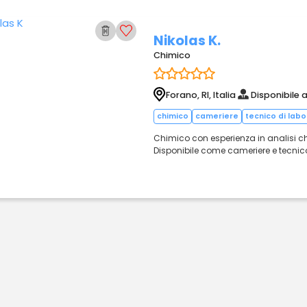
Nikolas K.
Chimico
Forano, RI, Italia
Disponibile 
chimico
cameriere
tecnico di labo
Chimico con esperienza in analisi chi
Disponibile come cameriere e tecnico 