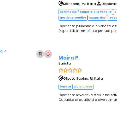
Moricone, RM, Italia
Disponibi
commesso / addetto alle vendite
e
gestione vendite
magazzino
recep
Esperienza pluriennale in vendita, ass
Disponibilità immediata per ruoli par
Maira P.
Barista
Oliveto Sabino, RI, Italia
barista
aiuto cuoco
Esperienza lavorativa stabile nel sett
Capacità di adattarsi a diverse mans