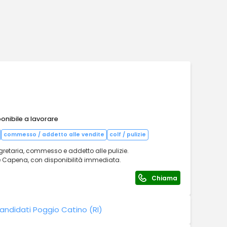
onibile a lavorare
commesso / addetto alle vendite
colf / pulizie
retaria, commesso e addetto alle pulizie.
e Capena, con disponibilità immediata.
Chiama
andidati Poggio Catino (RI)