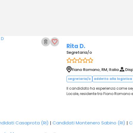
Rita D.
Segretaria/o
Fiano Romano, RM, Italia
Disp
segretaria/o
addetto alla logistica
Il candidato ha esperienza come seg
Locale, residente tra Fiano Romano 
didati Casaprota (RI)
|
Candidati Montenero Sabino (RI)
|
C