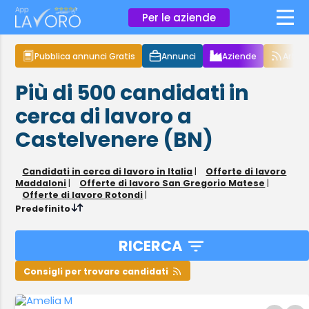
×
Per le aziende
Pubblica annunci Gratis
Annunci
Aziende
Articol
Più di 500
candidati in
cerca di lavoro
a
Castelvenere (BN)
Candidati in cerca di lavoro in Italia
|
Offerte di lavoro
Maddaloni
|
Offerte di lavoro San Gregorio Matese
|
Offerte di lavoro Rotondi
|
Predefinito
RICERCA
Consigli per trovare candidati