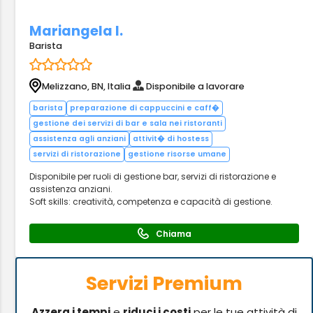
Mariangela I.
Barista
Melizzano, BN, Italia
Disponibile a lavorare
barista
preparazione di cappuccini e caff�
gestione dei servizi di bar e sala nei ristoranti
assistenza agli anziani
attivit� di hostess
servizi di ristorazione
gestione risorse umane
Disponibile per ruoli di gestione bar, servizi di ristorazione e
assistenza anziani.
Soft skills: creatività, competenza e capacità di gestione.
Chiama
Servizi Premium
Azzera i tempi
e
riduci i costi
per le tue attività di