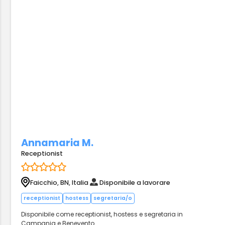
Annamaria M.
Receptionist
Faicchio, BN, Italia
Disponibile a lavorare
receptionist
hostess
segretaria/o
Disponibile come receptionist, hostess e segretaria in
Campania e Benevento.