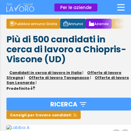
×
Per le aziende
Pubblica annunci Gratis
Annunci
Aziende
Articol
Più di 500
candidati in
cerca di lavoro
a Chiopris-
Viscone (UD)
Candidati in cerca di lavoro in Italia
|
Offerte di lavoro
Stregna
|
Offerte di lavoro Tavagnacco
|
Offerte di lavoro
San Leonardo
|
Predefinito
RICERCA
Consigli per trovare candidati