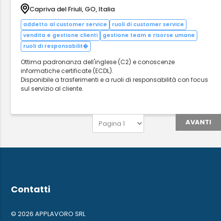
Capriva del Friuli, GO, Italia
addetto al customer service
ruoli di customer service
vendita e gestione clienti
gestione team e risorse umane
ruoli di responsabilit�
Ottima padronanza dell'inglese (C2) e conoscenze
informatiche certificate (ECDL).
Disponibile a trasferimenti e a ruoli di responsabilità con focus
sul servizio al cliente.
AVANTI
Contatti
© 2026 APPLAVORO SRL