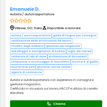
Emanuele D.
Autista / autotrasportatore
Villesse, GO, Italia
Disponibile a lavorare
autista / autotrasportatore
guida di furgoni per consegne
sanificazione delle attrezzature da lavoro
riordino degli ambienti
gestione del magazzino
imballaggio e avvolgimento di bobine
taglio dei metalli
saldatura di tubi di rame
archiviazione di documenti
conduzione e attrezzaggio di macchinari
istruttore di guida
lavorazione pelli
gestione risorse umane
agente di commercio
Autista e autotrasportatore con esperienza in consegne e
gestione magazzino.
Certificato in sicurezza sul lavoro, HACCP e utilizzo di carrello
elevatore.
Chiama