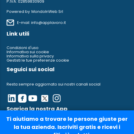
P.IVA: 02859830909
Powered by
MondoInWeb Srl
E-mail: info@applavoro.it
Link utili
Condizioni d'uso
Informativa sui cookie
Informativa sulla privacy
Gestisti le tue preferenze cookie
Seguici sui social
Resta sempre aggiornato sui nostri canali social
Scarica la nostra App
Ti aiutiamo a trovare le persone giuste per
Ci trovi anche su AppleStore e su Google Play
la tua azienda. Iscriviti gratis e ricevi i